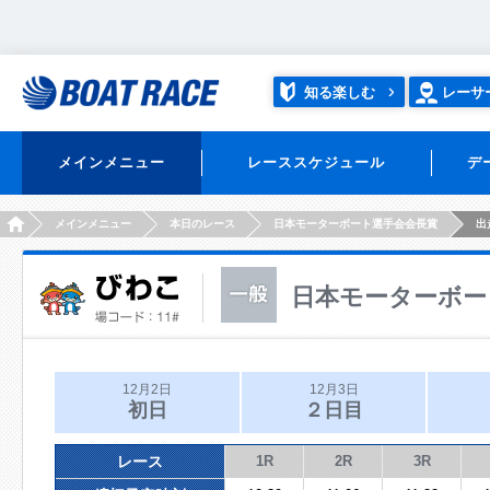
知る楽しむ
レーサ
メインメニュー
レーススケジュール
デ
HOME
メインメニュー
本日のレース
日本モーターボート選手会会長賞
出
日本モーターボー
12月2日
12月3日
初日
２日目
レース
1R
2R
3R