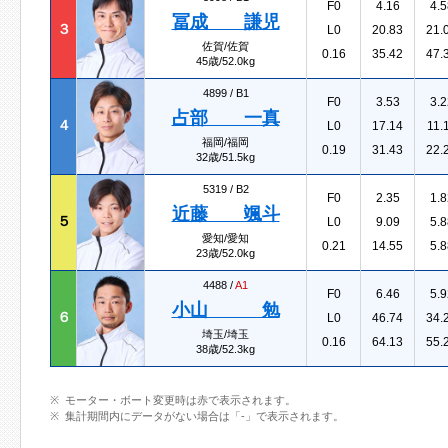
F0
4.16
4.5
冨成 謙児
３
L0
20.83
21.
佐賀/佐賀
0.16
35.42
47.
45歳/52.0kg
4899 /
B1
F0
3.53
3.2
占部 一真
４
L0
17.14
11.
福岡/福岡
0.19
31.43
22.
32歳/51.5kg
5319 /
B2
F0
2.35
1.8
近藤 颯斗
５
L0
9.09
5.8
愛知/愛知
0.21
14.55
5.8
23歳/52.0kg
4488 /
A1
F0
6.46
5.9
小山 勉
６
L0
46.74
34.
埼玉/埼玉
0.16
64.13
55.
38歳/52.3kg
モーター・ボート変更時は赤で表示されます。
集計期間内にデータがない場合は「-」で表示されます。