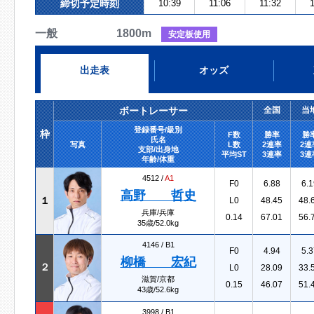
締切予定時刻
10:39
11:06
11:32
一般 1800m
安定板使用
出走表
オッズ
ボートレーサー
全国
当
登録番号/級別
枠
F数
勝率
勝
氏名
写真
L数
2連率
2連
支部/出身地
平均ST
3連率
3連
年齢/体重
4512 /
A1
F0
6.88
6.1
高野 哲史
１
L0
48.45
48.
兵庫/兵庫
0.14
67.01
56.
35歳/52.0kg
4146 /
B1
F0
4.94
5.3
柳橋 宏紀
２
L0
28.09
33.
滋賀/京都
0.15
46.07
51.
43歳/52.6kg
3998 /
B1