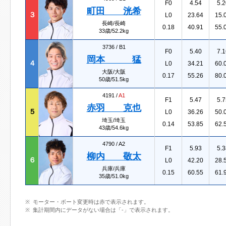
F0
4.54
5.2
町田 洸希
３
L0
23.64
15.
長崎/長崎
0.18
40.91
55.
33歳/52.2kg
3736 /
B1
F0
5.40
7.1
岡本 猛
４
L0
34.21
60.
大阪/大阪
0.17
55.26
80.
50歳/51.5kg
4191 /
A1
F1
5.47
5.7
赤羽 克也
５
L0
36.26
50.
埼玉/埼玉
0.14
53.85
62.
43歳/54.6kg
4790 /
A2
F1
5.93
5.3
柳内 敬太
６
L0
42.20
28.
兵庫/兵庫
0.15
60.55
61.
35歳/51.0kg
モーター・ボート変更時は赤で表示されます。
集計期間内にデータがない場合は「-」で表示されます。