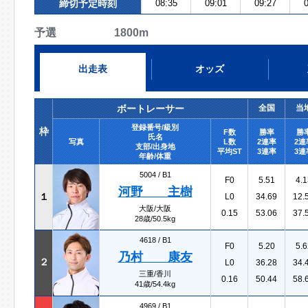
締切予定時刻
08:35
09:01
09:27
0
予選 1800m
出走表
オッズ
ボートレーサー
全国
当
登録番号/級別
枠
F数
勝率
勝
氏名
写真
L数
2連率
2連
支部/出身地
平均ST
3連率
3連
年齢/体重
5004 /
B1
F0
5.51
4.1
河野 主樹
１
L0
34.69
12.
大阪/大阪
0.15
53.06
37.
28歳/50.5kg
4618 /
B1
F0
5.20
5.6
乃村 康友
２
L0
36.28
34.
三重/香川
0.16
50.44
58.
41歳/54.4kg
4969 /
B1