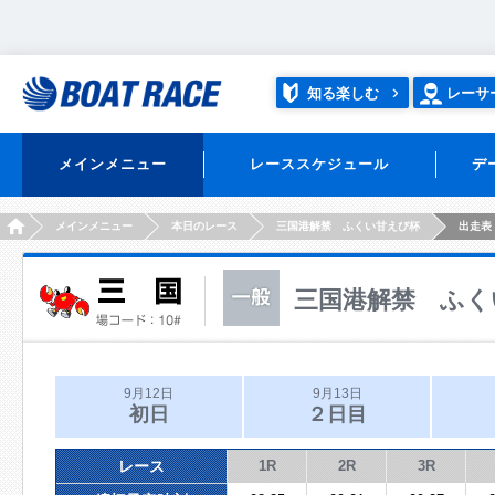
知る楽しむ
レーサ
メインメニュー
レーススケジュール
デ
HOME
メインメニュー
本日のレース
三国港解禁 ふくい甘えび杯
出走表
三国港解禁 ふく
9月12日
9月13日
初日
２日目
レース
1R
2R
3R