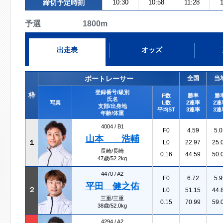
締切予定時刻
10:30
10:58
11:28
予選 1800m
出走表
オッズ
ボートレーサー
全国
当
登録番号/級別
枠
F数
勝率
勝
氏名
写真
L数
2連率
2連
支部/出身地
平均ST
3連率
3連
年齢/体重
4004 /
B1
F0
4.59
5.0
山本 浩輔
１
L0
22.97
25.
長崎/長崎
0.16
44.59
50.
47歳/52.2kg
4470 /
A2
F0
6.72
5.9
平田 健之佑
２
L0
51.15
44.
三重/三重
0.15
70.99
59.
38歳/52.0kg
4294 /
A2