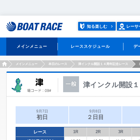
知る楽しむ
レーサ
メインメニュー
レーススケジュール
デ
HOME
メインメニュー
本日のレース
津インクル開設１４周年記念レース
津インクル開設１
9月7日
9月8日
初日
２日目
レース
1R
2R
3R