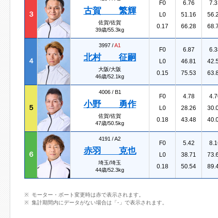
F0
6.76
7.3
古賀 繁輝
３
L0
51.16
56.
佐賀/佐賀
0.17
66.28
68.
39歳/55.3kg
3997 /
A1
F0
6.87
6.3
北村 征嗣
４
L0
46.81
42.
大阪/大阪
0.15
75.53
63.
46歳/52.1kg
4006 /
B1
F0
4.78
4.7
小野 勇作
５
L0
28.26
30.
佐賀/佐賀
0.18
43.48
40.
47歳/50.5kg
4191 /
A2
F0
5.42
8.1
赤羽 克也
６
L0
38.71
73.
埼玉/埼玉
0.18
50.54
89.
44歳/52.3kg
モーター・ボート変更時は赤で表示されます。
集計期間内にデータがない場合は「-」で表示されます。