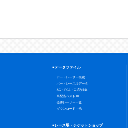
■データファイル
ボートレーサー検索
ボートレース場データ
SG・PG1・G1記録集
高配当ベスト10
優勝レーサー一覧
ダウンロード・他
■レース場・チケットショップ