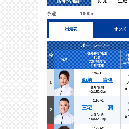
締切予定時刻
10:31
11:02
予選 1800m
出走表
オッズ
ボートレーサー
登録番号/級別
枠
F
氏名
写真
L
支部/出身地
平均
年齢/体重
3934 /
B1
F
鋤柄 貴俊
１
L
愛知/愛知
0.
49歳/52.0kg
4319 /
A2
F
三宅 潤
２
L
大阪/大阪
0.
41歳/54.2kg
3517 /
A2