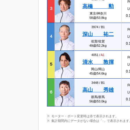
F
高橋 勲
３
L
東京/神奈川
0.
58歳/53.8kg
3974 /
B1
F
深山 祐二
４
L
佐賀/佐賀
0.
49歳/52.2kg
4051 /
A1
F
清水 敦揮
５
L
岡山/岡山
0.
45歳/54.6kg
3448 /
B1
F
高山 秀雄
６
L
群馬/群馬
0.
56歳/53.0kg
モーター・ボート変更時は赤で表示されます。
集計期間内にデータがない場合は「-」で表示されます