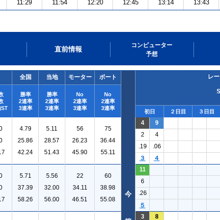
11:29
11:54
12:20
12:45
13:14
13:43
コンピューター
直前情報
予想
レー
全国
当地
モーター
ボート
数
勝率
勝率
No
No
数
2連率
2連率
2連率
2連率
ST
3連率
3連率
3連率
3連率
初日
２日目
３日目
4
9
0
4.79
5.11
56
75
2
4
0
25.86
28.57
26.23
36.44
.19
.06
17
42.24
51.43
45.90
55.11
３
４
11
0
5.71
5.56
22
60
6
0
37.39
32.00
34.11
38.98
.26
今
17
58.26
56.00
46.51
55.08
５
3
8