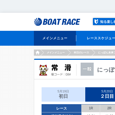
知る楽し
メインメニュー
レーススケジュ
HOME
メインメニュー
本日のレース
にっぽん未来
にっぽ
5月19日
5月20日
初日
２日目
レース
1R
2R