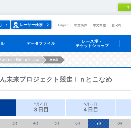
ネ
む
レーサー検索
English
中文简体
中文繁體
한국어
レース場・
ール
データファイル
チケットショップ
プロジェクト競走ｉｎとこなめ
出走表
ん未来プロジェクト競走ｉｎとこなめ
5月21日
5月22日
３日目
４日目
3R
4R
5R
6R
7R
8R