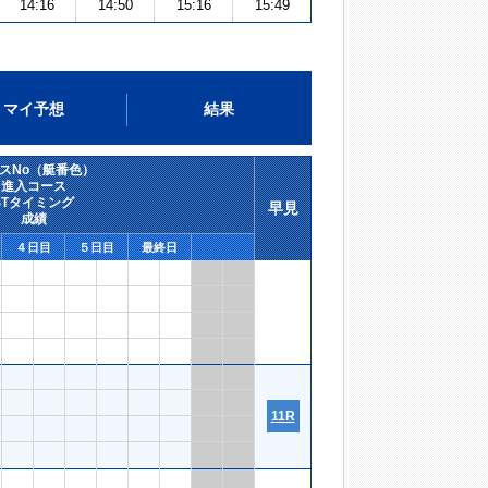
14:16
14:50
15:16
15:49
マイ予想
結果
スNo（艇番色）
進入コース
STタイミング
早見
成績
４日目
５日目
最終日
11R