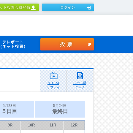
ット投票会員登録
ログイン
テレボート
投票
（ネット投票）
ライブ&
レース場
リプレイ
データ
5月23日
5月24日
５日目
最終日
9R
10R
11R
12R