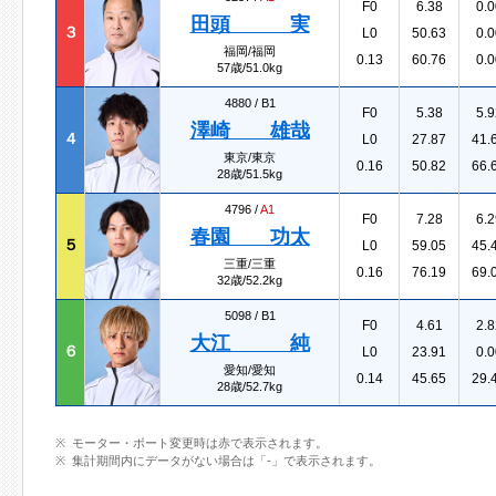
F0
6.38
0.0
田頭 実
３
L0
50.63
0.0
福岡/福岡
0.13
60.76
0.0
57歳/51.0kg
4880 /
B1
F0
5.38
5.9
澤崎 雄哉
４
L0
27.87
41.
東京/東京
0.16
50.82
66.
28歳/51.5kg
4796 /
A1
F0
7.28
6.2
春園 功太
５
L0
59.05
45.
三重/三重
0.16
76.19
69.
32歳/52.2kg
5098 /
B1
F0
4.61
2.8
大江 純
６
L0
23.91
0.0
愛知/愛知
0.14
45.65
29.
28歳/52.7kg
モーター・ボート変更時は赤で表示されます。
集計期間内にデータがない場合は「-」で表示されます。