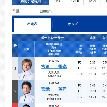
締切予定時刻
11:33
12:00
12:29
1
予選 1800m
出走表
オッズ
ボートレーサー
全国
当
登録番号/級別
枠
F数
勝率
勝
氏名
写真
L数
2連率
2連
支部/出身地
平均ST
3連率
3連
年齢/体重
3432 /
A2
F0
5.37
5.5
宮迫 暢彦
１
L0
38.32
42.
大阪/大阪
0.16
52.34
53.
55歳/52.3kg
3442 /
A2
F0
5.43
5.4
宮武 英司
２
L0
33.64
33.
香川/香川
0.17
54.21
60.
54歳/54.4kg
3257 /
A1