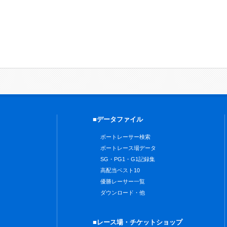
■データファイル
ボートレーサー検索
ボートレース場データ
SG・PG1・G1記録集
高配当ベスト10
優勝レーサー一覧
ダウンロード・他
■レース場・チケットショップ