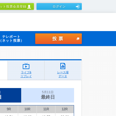
ット投票会員登録
ログイン
テレボート
投票
（ネット投票）
ライブ&
レース場
リプレイ
データ
日
5月11日
目
最終日
9R
10R
11R
12R