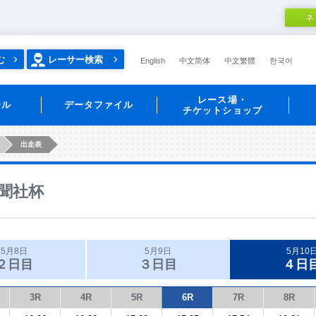
ネ
む
レーサー検索
English
中文简体
中文繁體
한국어
レース場・
ール
データファイル
チケットショップ
出走表
聞社杯
5月8日
5月9日
5月10
２日目
３日目
４日
3R
4R
5R
6R
7R
8R