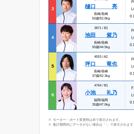
F
樋口 亮
３
L
長崎/長崎
0.
50歳/52.0kg
3871 /
B1
F
池田 紫乃
４
L
長崎/長崎
0.
50歳/44.5kg
4553 /
A2
F
坪口 竜也
５
L
長崎/長崎
0.
37歳/52.3kg
4764 /
B1
F
小池 礼乃
６
L
福岡/福岡
0.
35歳/47.0kg
モーター・ボート変更時は赤で表示されます。
集計期間内にデータがない場合は「-」で表示されます