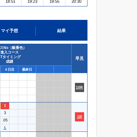
18:51
19:23
19:55
20:30
マイ予想
結果
スNo（艇番色）
進入コース
STタイミング
早見
成績
４日目
最終日
10R
1
3
1R
.05
１