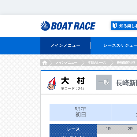
知る楽し
メインメニュー
レーススケジュ
HOME
メインメニュー
本日のレース
長崎新聞社杯
長崎新
5月7日
初日
レース
1R
2R