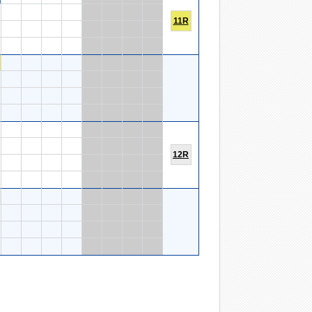
11R
12R