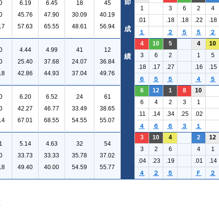
節
0
6.19
6.45
18
45
1
3
6
2
4
0
45.76
47.90
30.09
40.19
.01
.18
.18
.22
.18
17
57.63
65.55
48.61
56.94
成
１
２
５
５
２
4
10
5
4
10
0
4.44
4.99
41
12
3
6
2
1
5
績
0
25.40
37.68
24.07
36.84
.18
.17
.27
.16
.15
18
42.86
44.93
37.04
49.76
６
５
５
４
５
6
12
1
8
10
0
6.20
6.52
24
61
6
4
2
3
1
0
42.27
46.77
33.49
38.65
.11
.14
.34
.25
.02
14
67.01
68.55
54.55
55.07
４
６
６
３
１
3
10
4
2
12
1
5.14
4.63
32
54
3
2
6
4
1
0
33.73
33.33
35.78
37.02
.04
.23
.19
.01
.14
18
49.40
40.00
54.59
55.77
４
２
５
Ｆ
２
。