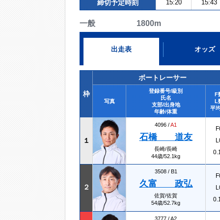
締切予定時刻
15:20
15:43
一般 1800m
出走表
オッズ
ボートレーサー
登録番号/級別
枠
F
氏名
写真
L
支部/出身地
平均
年齢/体重
4096 /
A1
F
石橋 道友
１
L
長崎/長崎
0.
44歳/52.1kg
3508 /
B1
F
久富 政弘
２
L
佐賀/佐賀
0.
54歳/52.7kg
3777 /
A2