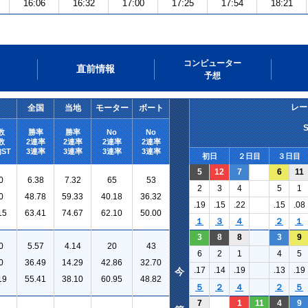
16:06
16:32
17:00
17:25
17:54
18:21
コンピューター
直前情報
予想
レー
全国
当地
モーター
ボート
数
勝率
勝率
No
No
数
2連率
2連率
2連率
2連率
ST
3連率
3連率
3連率
3連率
初日
２日目
３日目
5
12
7
6
11
0
6.38
7.32
65
53
2
3
4
5
1
0
48.78
59.33
40.18
36.32
.19
.15
.22
.15
.08
15
63.41
74.67
62.10
50.00
１
３
４
２
１
3
8
8
3
9
0
5.57
4.14
20
43
6
2
1
4
5
0
36.49
14.29
42.86
32.70
.17
.14
.19
.13
.19
今
19
55.41
38.10
60.95
48.82
５
２
４
２
５
7
1
11
4
9