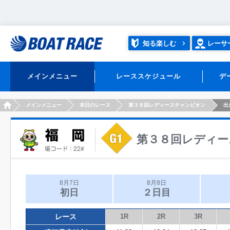
知る楽しむ
レーサ
メインメニュー
レーススケジュール
デ
HOME
メインメニュー
本日のレース
第３８回レディースチャンピオン
出
第３８回レディー
8月7日
8月8日
初日
２日目
レース
1R
2R
3R