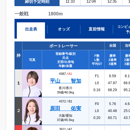
締切予定時刻
11:33
12:04
12:35
1
一般戦 1800m
コンピ
出走表
オッズ
直前情報
予
ボートレーサー
全国
当
登録番号/級別
枠
F数
勝率
勝
氏名
写真
L数
2連率
2連
支部/出身地
平均ST
3連率
3連
年齢/体重
4387 /
A1
F1
6.59
8.1
平山 智加
１
L0
47.97
66.
香川/香川
0.16
68.29
95.
39歳/46.0kg
4372 /
B1
F0
5.76
4.6
原田 佑実
２
L0
40.48
25.
大阪/愛知
0.20
60.71
43.
37歳/45.5kg
3611 /
A2