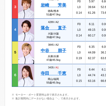
F0
5.97
6.8
岩崎 芳美
３
L0
39.64
52.
徳島/熊本
0.14
61.26
73.
51歳/47.0kg
4289 /
A2
F0
6.11
0.0
落合 直子
４
L0
49.15
0.0
大阪/大阪
0.14
60.17
0.0
39歳/47.0kg
3845 /
A2
F0
6.35
6.0
中谷 朋子
５
L0
44.09
36.
兵庫/兵庫
0.19
62.37
63.
47歳/45.5kg
3435 /
A1
F0
6.44
6.1
寺田 千恵
６
L0
44.74
43.
岡山/福岡
0.15
63.16
66.
55歳/45.5kg
モーター・ボート変更時は赤で表示されます。
集計期間内にデータがない場合は「-」で表示されます。