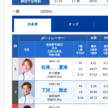
締切予定時刻
17:15
17:38
18:01
1
一般 1800m
出走表
オッズ
ボートレーサー
全国
当
登録番号/級別
枠
F数
勝率
勝
氏名
写真
L数
2連率
2連
支部/出身地
平均ST
3連率
3連
年齢/体重
4642 /
A2
F0
6.41
6.1
松尾 夏海
１
L0
46.67
50.
香川/愛媛
0.14
67.62
50.
32歳/45.5kg
4395 /
B1
F0
5.26
4.2
下河 雅史
２
L0
35.90
33.
福岡/福岡
0.16
48.72
40.
38歳/52.8kg
4017 /
A2