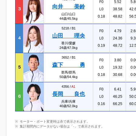
F0
5.52
5.8
向井 美鈴
３
L0
38.58
42.
山口/山口
0.18
48.82
56.
44歳/45.5kg
5218 /
B1
F0
4.79
2.6
山田 理央
４
L0
24.36
9.3
香川/愛媛
0.19
48.72
12.
24歳/47.0kg
3652 /
B1
F0
3.80
0.0
森下 勇
５
L0
19.32
0.0
群馬/群馬
0.18
30.68
0.0
50歳/54.4kg
4356 /
A1
F0
6.41
5.9
長岡 良也
６
L0
46.25
50.
兵庫/兵庫
0.16
66.25
60.
40歳/52.0kg
モーター・ボート変更時は赤で表示されます。
集計期間内にデータがない場合は「-」で表示されます。