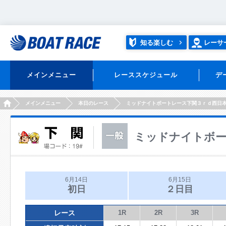
知る楽しむ
レーサ
メインメニュー
レーススケジュール
デ
HOME
メインメニュー
本日のレース
ミッドナイトボートレース下関３ｒｄ西日
ミッドナイトボー
6月14日
6月15日
初日
２日目
レース
1R
2R
3R