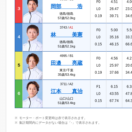
F0
4.51
4.0
岡部 浩
３
L0
26.47
23.
徳島/徳島
0.19
39.71
34.
57歳/52.0kg
3743 /
A1
F0
5.00
5.5
林 美憲
４
L0
35.16
33.
徳島/徳島
0.15
46.15
66.
51歳/52.1kg
4995 /
B1
F0
4.56
4.2
田邉 亮蔵
５
L0
25.97
20.
東京/千葉
0.19
37.66
34.
35歳/53.4kg
3711 /
A2
F1
6.15
6.3
江本 真治
６
L0
43.55
47.
山口/山口
0.15
67.74
64.
51歳/53.4kg
モーター・ボート変更時は赤で表示されます。
集計期間内にデータがない場合は「-」で表示されます。