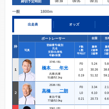
締切予定時刻
08:39
09:05
09:31
0
一般 1800m
出走表
オッズ
ボートレーサー
全国
当
登録番号/級別
枠
F数
勝率
勝
氏名
写真
L数
2連率
2連
支部/出身地
平均ST
3連率
3連
年齢/体重
3745 /
B1
F0
5.24
5.8
橋本 年光
１
L0
30.26
38.
兵庫/兵庫
0.19
51.32
59.
51歳/52.1kg
2538 /
B1
F0
3.34
2.1
高橋 二朗
２
L0
6.10
0.0
東京/千葉
0.21
20.73
6.6
77歳/52.0kg
3361 /
B1