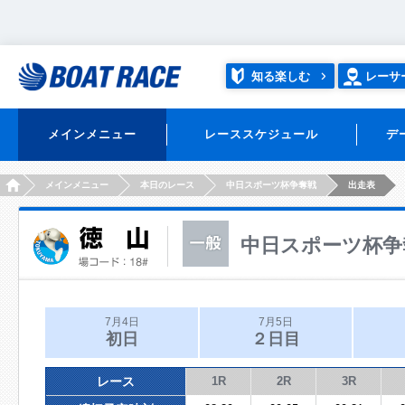
知る楽しむ
レーサ
メインメニュー
レーススケジュール
デ
HOME
メインメニュー
本日のレース
中日スポーツ杯争奪戦
出走表
中日スポーツ杯争
7月4日
7月5日
初日
２日目
レース
1R
2R
3R