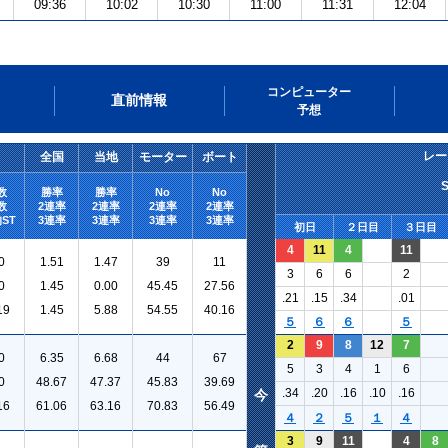
09:36
10:02
10:30
11:00
11:31
12:04
コンピューター
直前情報
予想
レー
全国
当地
モーター
ボート
数
勝率
勝率
No
No
数
2連率
2連率
2連率
2連率
ST
3連率
3連率
3連率
3連率
初日
２日目
３日目
4
11
4
11
0
1.51
1.47
39
11
3
6
6
2
0
1.45
0.00
45.45
27.56
.21
.15
.34
.01
19
1.45
5.88
54.55
40.16
５
６
６
５
2
9
8
12
7
0
6.35
6.68
44
67
5
3
4
1
6
0
48.67
47.37
45.83
39.69
.34
.20
.16
.10
.16
今
16
61.06
63.16
70.83
56.49
４
２
５
１
４
3
9
11
4
8