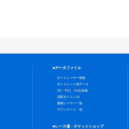
■データファイル
ボートレーサー検索
ボートレース場データ
SG・PG1・G1記録集
高配当ベスト10
優勝レーサー一覧
ダウンロード・他
■レース場・チケットショップ