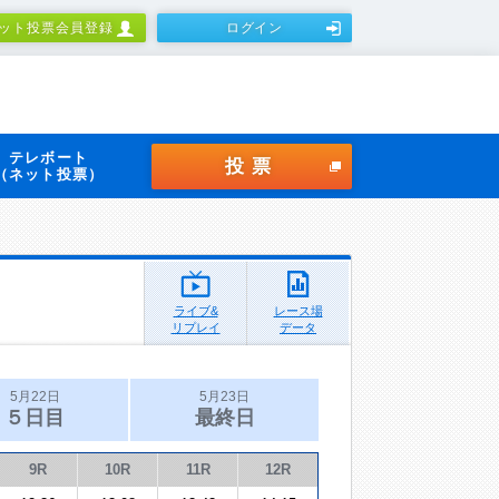
ット投票会員登録
ログイン
テレボート
投票
（ネット投票）
ライブ&
レース場
リプレイ
データ
5月22日
5月23日
５日目
最終日
9R
10R
11R
12R