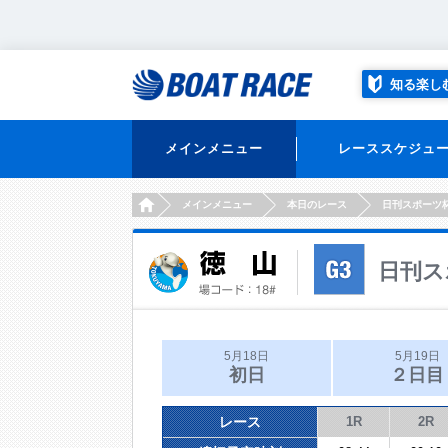
知る楽し
メインメニュー
レーススケジュ
HOME
メインメニュー
本日のレース
日刊スポーツ
日刊ス
5月18日
5月19日
初日
２日目
レース
1R
2R