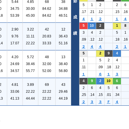
節
0
5.44
4.85
68
38
5
1
2
2
6
0
34.75
30.00
84.62
34.88
.17
.21
.12
.15
.16
18
53.39
45.00
84.62
46.51
成
４
１
２
１
４
5
10
2
1
8
0
2.90
3.22
42
12
3
4
2
5
1
績
0
9.76
11.11
20.83
36.43
.09
.12
.12
.18
.16
14
17.07
22.22
33.33
51.16
２
４
４
２
１
5
2
9
4
0
4.20
5.72
48
13
1
5
2
4
0
24.69
38.46
32.00
38.40
.11
.09
.18
.12
16
34.57
55.77
52.00
56.80
１
６
１
３
4
9
2
10
6
2
4.81
3.89
69
43
2
6
4
5
6
0
33.06
22.22
22.22
29.46
.25
.14
.15
.01
.34
13
41.13
44.44
22.22
44.19
２
３
３
Ｆ
４
。