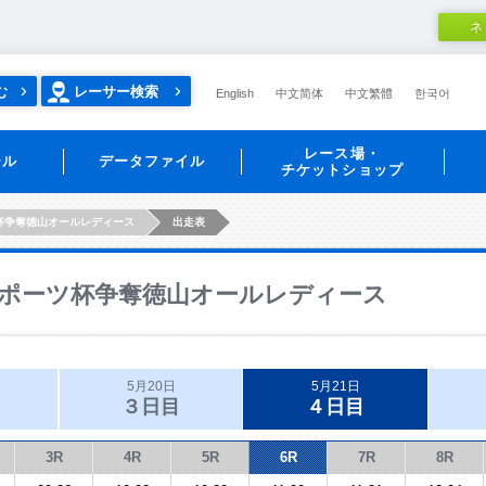
ネ
む
レーサー検索
English
中文简体
中文繁體
한국어
レース場・
ール
データファイル
チケットショップ
杯争奪徳山オールレディース
出走表
ポーツ杯争奪徳山オールレディース
5月20日
5月21日
３日目
４日目
3R
4R
5R
6R
7R
8R