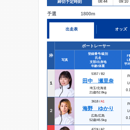
締切予定時刻
08:44
09:10
予選 1800m
出走表
オッズ
ボートレーサー
登録番号/級別
枠
F
氏名
写真
L
支部/出身地
平均
年齢/体重
5357 /
B2
F
田中 瀬里奈
１
L
埼玉/北海道
0.
21歳/52.8kg
3618 /
A1
F
海野 ゆかり
２
L
広島/広島
0.
52歳/45.5kg
4224 /
A2