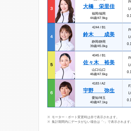
F
大橋 栄里佳
３
L
福岡/福岡
0.
44歳/47.9kg
4244 /
B1
F
鈴木 成美
４
L
静岡/静岡
0.
39歳/45.0kg
4045 /
B1
F
佐々木 裕美
５
L
山口/山口
0.
46歳/47.6kg
4183 /
A2
F
宇野 弥生
６
L
愛知/埼玉
0.
40歳/47.1kg
モーター・ボート変更時は赤で表示されます。
集計期間内にデータがない場合は「-」で表示されます