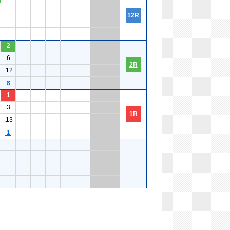
12R
2
6
2R
.12
６
1
3
1R
.13
１