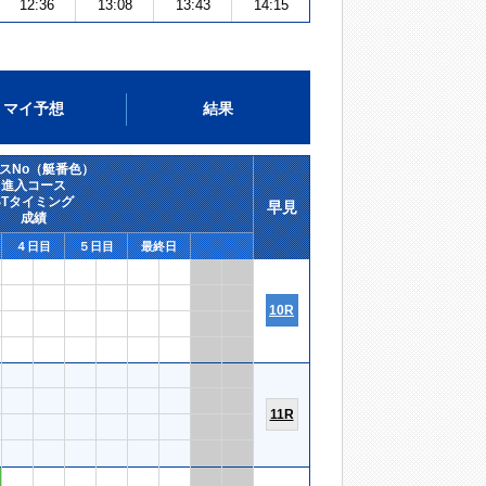
12:36
13:08
13:43
14:15
マイ予想
結果
スNo（艇番色）
進入コース
STタイミング
早見
成績
４日目
５日目
最終日
10R
11R