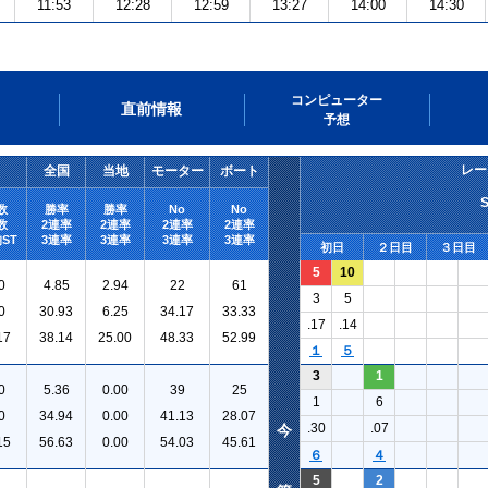
11:53
12:28
12:59
13:27
14:00
14:30
コンピューター
直前情報
予想
レー
全国
当地
モーター
ボート
数
勝率
勝率
No
No
数
2連率
2連率
2連率
2連率
ST
3連率
3連率
3連率
3連率
初日
２日目
３日目
5
10
0
4.85
2.94
22
61
3
5
0
30.93
6.25
34.17
33.33
.17
.14
17
38.14
25.00
48.33
52.99
１
５
3
1
0
5.36
0.00
39
25
1
6
0
34.94
0.00
41.13
28.07
.30
.07
今
15
56.63
0.00
54.03
45.61
６
４
5
2