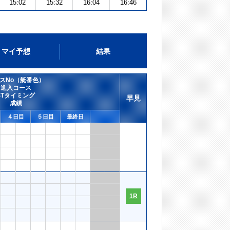
15:02
15:32
16:04
16:46
マイ予想
結果
スNo（艇番色）
進入コース
STタイミング
早見
成績
４日目
５日目
最終日
1R