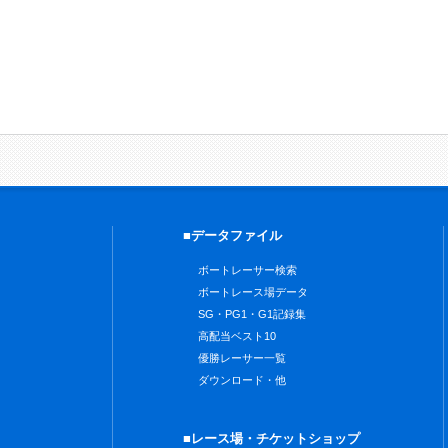
■データファイル
ボートレーサー検索
ボートレース場データ
SG・PG1・G1記録集
高配当ベスト10
優勝レーサー一覧
ダウンロード・他
■レース場・チケットショップ