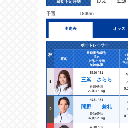
締切予定時刻
10:51
11:19
予選 1800m
出走表
オッズ
ボートレーサー
登録番号/級別
枠
F
氏名
写真
L
支部/出身地
平均
年齢/体重
5326 /
B1
F
三嶌 さらら
１
L
香川/香川
0.
22歳/47.0kg
4731 /
B1
F
間野 兼礼
２
L
愛知/愛知
0.
37歳/52.0kg
4510 /
B2