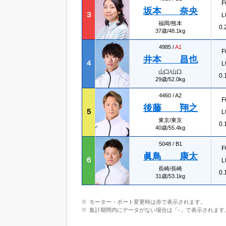
F
坂本 奈央
３
L
福岡/熊本
0.
37歳/48.1kg
4985 /
A1
F
井本 昌也
４
L
山口/山口
0.
29歳/52.0kg
4460 /
A2
F
後藤 翔之
５
L
東京/東京
0.
40歳/55.4kg
5048 /
B1
F
眞鳥 康太
６
L
長崎/長崎
0.
31歳/53.1kg
モーター・ボート変更時は赤で表示されます。
集計期間内にデータがない場合は「-」で表示されます