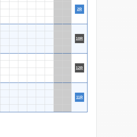
2R
10R
12R
11R