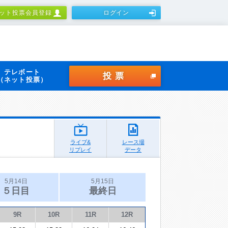
ット投票会員登録
ログイン
テレボート
投票
（ネット投票）
ライブ&
レース場
リプレイ
データ
5月14日
5月15日
５日目
最終日
9R
10R
11R
12R