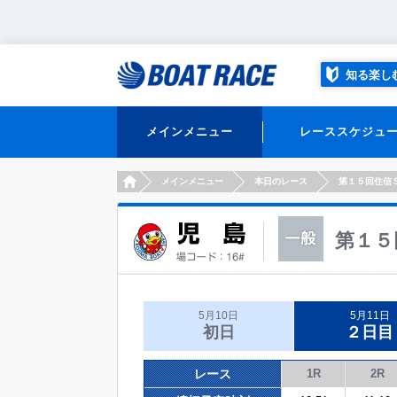
知る楽し
メインメニュー
レーススケジュ
HOME
メインメニュー
本日のレース
第１５回住信
第１５
5月10日
5月11日
初日
２日目
レース
1R
2R