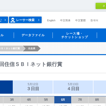
ネ
む
レーサー検索
English
中文简体
中文繁體
한국어
レース場・
ール
データファイル
チケットショップ
ＳＢＩネット銀行賞
出走表
回住信ＳＢＩネット銀行賞
5月12日
5月13日
３日目
４日目
3R
4R
5R
6R
7R
8R