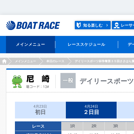
知る楽しむ
レーサ
メインメニュー
レーススケジュール
デ
HOME
メインメニュー
本日のレース
デイリースポーツ杯争奪第３５回ささはら
デイリースポーツ
4月23日
4月24日
初日
２日目
レース
1R
2R
3R