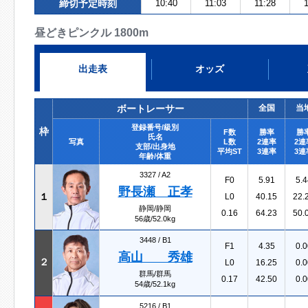
締切予定時刻
10:40
11:03
11:28
昼どきピンクル 1800m
出走表
オッズ
ボートレーサー
全国
当
登録番号/級別
枠
F数
勝率
勝
氏名
写真
L数
2連率
2連
支部/出身地
平均ST
3連率
3連
年齢/体重
3327 /
A2
F0
5.91
5.4
野長瀬 正孝
１
L0
40.15
22.
静岡/静岡
0.16
64.23
50.
56歳/52.0kg
3448 /
B1
F1
4.35
0.0
高山 秀雄
２
L0
16.25
0.0
群馬/群馬
0.17
42.50
0.0
54歳/52.1kg
5216 /
B1