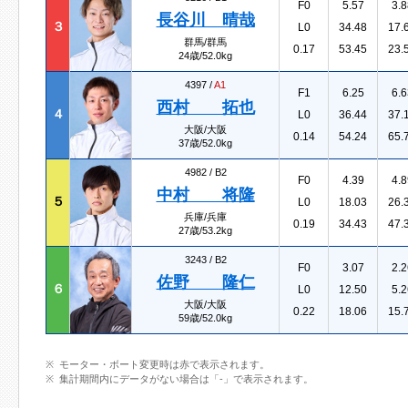
F0
5.57
3.8
長谷川 晴哉
３
L0
34.48
17.
群馬/群馬
0.17
53.45
23.
24歳/52.0kg
4397 /
A1
F1
6.25
6.6
西村 拓也
４
L0
36.44
37.
大阪/大阪
0.14
54.24
65.
37歳/52.0kg
4982 /
B2
F0
4.39
4.8
中村 将隆
５
L0
18.03
26.
兵庫/兵庫
0.19
34.43
47.
27歳/53.2kg
3243 /
B2
F0
3.07
2.2
佐野 隆仁
６
L0
12.50
5.2
大阪/大阪
0.22
18.06
15.
59歳/52.0kg
モーター・ボート変更時は赤で表示されます。
集計期間内にデータがない場合は「-」で表示されます。