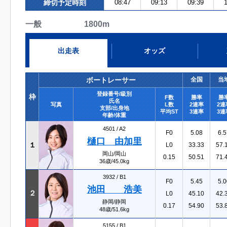
締切予定時刻
08:47
09:13
09:39
1
一般 1800m
出走表
オッズ
ボートレーサー
全国
当
登録番号/級別
枠
F数
勝率
勝
氏名
写真
L数
2連率
2連
支部/出身地
平均ST
3連率
3連
年齢/体重
4501 /
A2
F0
5.08
6.5
樋口 由加里
１
L0
33.33
57.
岡山/岡山
0.15
50.51
71.
36歳/45.0kg
3932 /
B1
F0
5.45
5.0
池田 浩美
２
L0
45.10
42.
静岡/静岡
0.17
54.90
53.
48歳/51.6kg
5155 /
B1