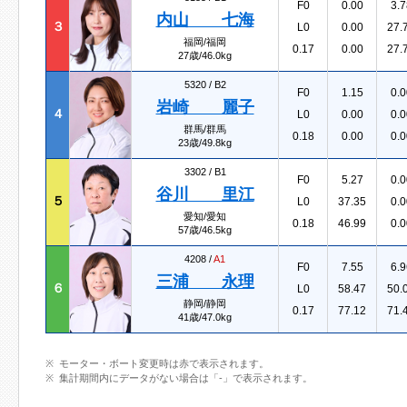
F0
0.00
3.7
内山 七海
３
L0
0.00
27.
福岡/福岡
0.17
0.00
27.
27歳/46.0kg
5320 /
B2
F0
1.15
0.0
岩崎 麗子
４
L0
0.00
0.0
群馬/群馬
0.18
0.00
0.0
23歳/49.8kg
3302 /
B1
F0
5.27
0.0
谷川 里江
５
L0
37.35
0.0
愛知/愛知
0.18
46.99
0.0
57歳/46.5kg
4208 /
A1
F0
7.55
6.9
三浦 永理
６
L0
58.47
50.
静岡/静岡
0.17
77.12
71.
41歳/47.0kg
モーター・ボート変更時は赤で表示されます。
集計期間内にデータがない場合は「-」で表示されます。