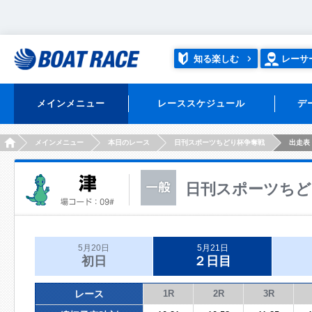
知る楽しむ
レーサ
メインメニュー
レーススケジュール
デ
HOME
メインメニュー
本日のレース
日刊スポーツちどり杯争奪戦
出走表
日刊スポーツちど
5月20日
5月21日
初日
２日目
レース
1R
2R
3R