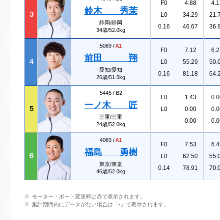
F0
4.88
4.1
鈴木 秀茉
３
L0
34.29
21.
静岡/静岡
0.16
46.67
36.
34歳/52.0kg
5089 /
A1
F0
7.12
6.2
前田 翔
４
L0
55.29
50.
愛知/愛知
0.16
81.18
64.
26歳/51.5kg
5445 /
B2
F0
1.43
0.0
一ノ木 匠
５
L0
0.00
0.0
三重/三重
-
0.00
0.0
24歳/52.0kg
4083 /
A1
F0
7.53
6.4
福島 勇樹
６
L0
62.50
55.
東京/東京
0.14
78.91
70.
46歳/52.0kg
モーター・ボート変更時は赤で表示されます。
集計期間内にデータがない場合は「-」で表示されます。