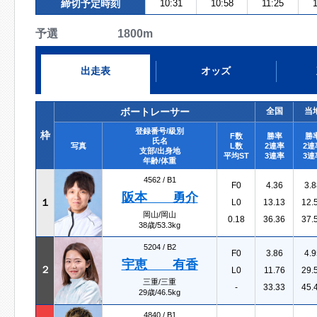
締切予定時刻
10:31
10:58
11:25
予選 1800m
出走表
オッズ
ボートレーサー
全国
当
登録番号/級別
枠
F数
勝率
勝
氏名
写真
L数
2連率
2連
支部/出身地
平均ST
3連率
3連
年齢/体重
4562 /
B1
F0
4.36
3.8
阪本 勇介
１
L0
13.13
12.
岡山/岡山
0.18
36.36
37.
38歳/53.3kg
5204 /
B2
F0
3.86
4.9
宇恵 有香
２
L0
11.76
29.
三重/三重
-
33.33
45.
29歳/46.5kg
4840 /
B1