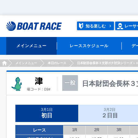
知る楽しむ
レーサ
メインメニュー
レーススケジュール
デ
HOME
メインメニュー
本日のレース
日本財団会長杯３支部ガチ対決シリーズｉ
日本財団会長杯３
3月1日
3月2日
初日
２日目
レース
1R
2R
3R