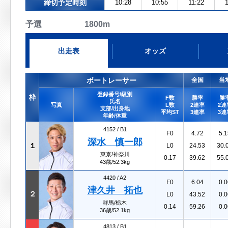
締切予定時刻
10:28
10:55
11:22
予選 1800m
出走表
オッズ
ボートレーサー
全国
当
登録番号/級別
枠
F数
勝率
勝
氏名
写真
L数
2連率
2連
支部/出身地
平均ST
3連率
3連
年齢/体重
4152 /
B1
F0
4.72
5.1
深水 慎一郎
１
L0
24.53
30.
東京/神奈川
0.17
39.62
55.
43歳/52.3kg
4420 /
A2
F0
6.04
0.0
津久井 拓也
２
L0
43.52
0.0
群馬/栃木
0.14
59.26
0.0
36歳/52.1kg
4813 /
B1