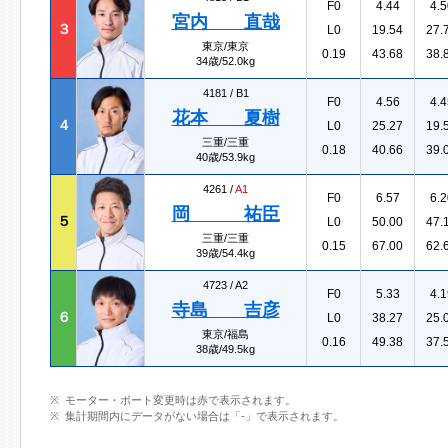
F0
4.44
4.5
宮内 直哉
３
L0
19.54
27.
東京/東京
0.19
43.68
38.
34歳/52.0kg
4181 /
B1
F0
4.56
4.4
花本 夏樹
４
L0
25.27
19.
三重/三重
0.18
40.66
39.
40歳/53.9kg
4261 /
A1
F0
6.57
6.2
岡 祐臣
５
L0
50.00
47.
三重/三重
0.15
67.00
62.
39歳/54.4kg
4723 /
A2
F0
5.33
4.1
寺島 吉彦
６
L0
38.27
25.
東京/福島
0.16
49.38
37.
38歳/49.5kg
モーター・ボート変更時は赤で表示されます。
集計期間内にデータがない場合は「-」で表示されます。