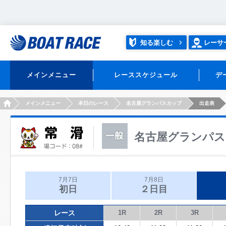
知る楽しむ
レーサ
メインメニュー
レーススケジュール
デ
HOME
メインメニュー
本日のレース
名古屋グランパスカップ
出走表
名古屋グランパス
7月7日
7月8日
初日
２日目
レース
1R
2R
3R