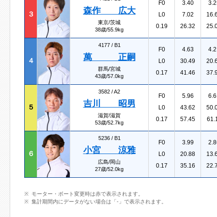
F0
3.40
3.2
森作 広大
３
L0
7.02
16.
東京/茨城
0.19
26.32
25.
38歳/55.9kg
4177 /
B1
F0
4.63
4.2
萬 正嗣
４
L0
30.49
20.
群馬/宮城
0.17
41.46
37.
43歳/57.0kg
3582 /
A2
F0
5.96
6.6
吉川 昭男
５
L0
43.62
50.
滋賀/滋賀
0.17
57.45
61.
53歳/52.7kg
5236 /
B1
F0
3.99
2.8
小宮 涼雅
６
L0
20.88
13.
広島/岡山
0.17
35.16
22.
27歳/52.0kg
モーター・ボート変更時は赤で表示されます。
集計期間内にデータがない場合は「-」で表示されます。