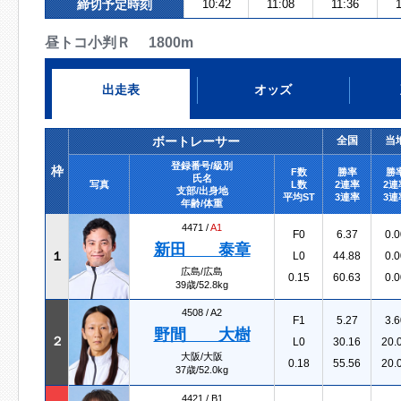
締切予定時刻
10:42
11:08
11:36
1
昼トコ小判Ｒ 1800m
出走表
オッズ
ボートレーサー
全国
当
登録番号/級別
枠
F数
勝率
勝
氏名
写真
L数
2連率
2連
支部/出身地
平均ST
3連率
3連
年齢/体重
4471 /
A1
F0
6.37
0.0
新田 泰章
１
L0
44.88
0.0
広島/広島
0.15
60.63
0.0
39歳/52.8kg
4508 /
A2
F1
5.27
3.6
野間 大樹
２
L0
30.16
20.
大阪/大阪
0.18
55.56
20.
37歳/52.0kg
4421 /
B1