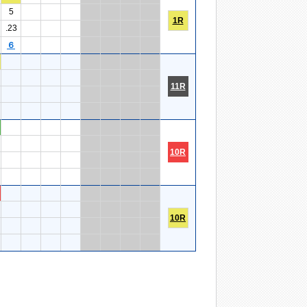
5
1R
.23
６
11R
10R
10R