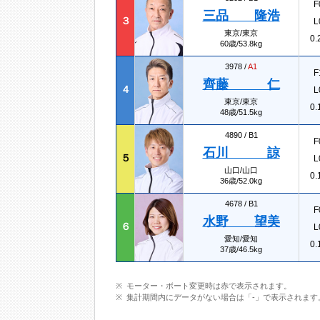
F
三品 隆浩
３
L
東京/東京
0.
60歳/53.8kg
3978 /
A1
F
齊藤 仁
４
L
東京/東京
0.
48歳/51.5kg
4890 /
B1
F
石川 諒
５
L
山口/山口
0.
36歳/52.0kg
4678 /
B1
F
水野 望美
６
L
愛知/愛知
0.
37歳/46.5kg
モーター・ボート変更時は赤で表示されます。
集計期間内にデータがない場合は「-」で表示されます