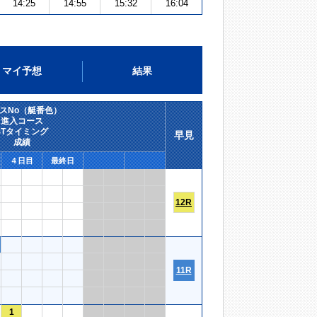
14:25
14:55
15:32
16:04
マイ予想
結果
スNo（艇番色）
進入コース
STタイミング
早見
成績
４日目
最終日
12R
11R
1