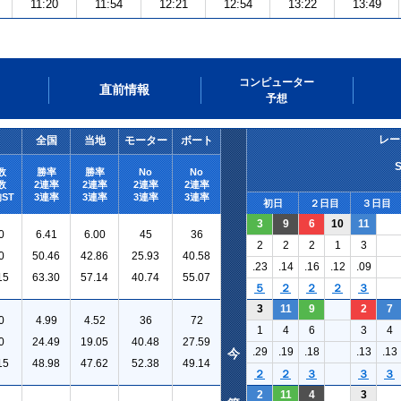
11:20
11:54
12:21
12:54
13:22
13:49
コンピューター
直前情報
予想
レー
全国
当地
モーター
ボート
数
勝率
勝率
No
No
数
2連率
2連率
2連率
2連率
ST
3連率
3連率
3連率
3連率
初日
２日目
３日目
3
9
6
10
11
0
6.41
6.00
45
36
2
2
2
1
3
0
50.46
42.86
25.93
40.58
.23
.14
.16
.12
.09
15
63.30
57.14
40.74
55.07
５
２
２
２
３
3
11
9
2
7
0
4.99
4.52
36
72
1
4
6
3
4
0
24.49
19.05
40.48
27.59
.29
.19
.18
.13
.13
今
15
48.98
47.62
52.38
49.14
２
２
３
３
３
2
11
4
3