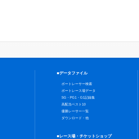
■データファイル
ボートレーサー検索
ボートレース場データ
SG・PG1・G1記録集
高配当ベスト10
優勝レーサー一覧
ダウンロード・他
■レース場・チケットショップ