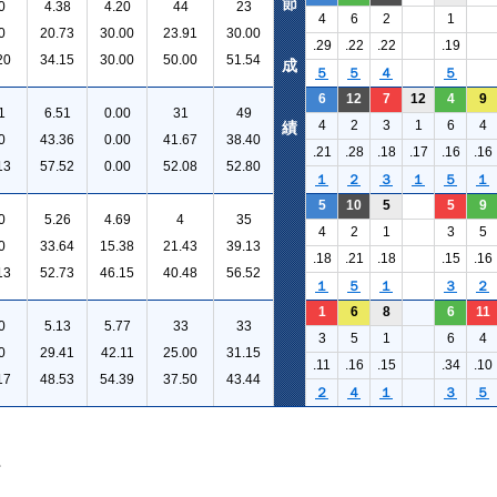
節
0
4.38
4.20
44
23
4
6
2
1
0
20.73
30.00
23.91
30.00
.29
.22
.22
.19
20
34.15
30.00
50.00
51.54
成
５
５
４
５
6
12
7
12
4
9
1
6.51
0.00
31
49
4
2
3
1
6
4
績
0
43.36
0.00
41.67
38.40
.21
.28
.18
.17
.16
.16
13
57.52
0.00
52.08
52.80
１
２
３
１
５
１
5
10
5
5
9
0
5.26
4.69
4
35
4
2
1
3
5
0
33.64
15.38
21.43
39.13
.18
.21
.18
.15
.16
13
52.73
46.15
40.48
56.52
１
５
１
３
２
1
6
8
6
11
0
5.13
5.77
33
33
3
5
1
6
4
0
29.41
42.11
25.00
31.15
.11
.16
.15
.34
.10
17
48.53
54.39
37.50
43.44
２
４
１
３
５
。