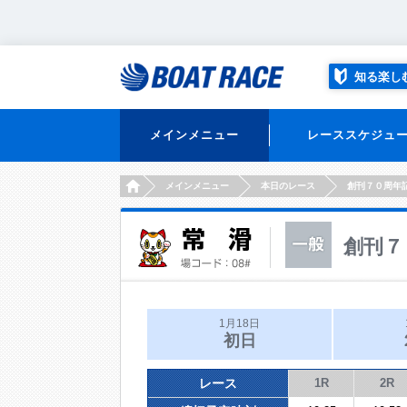
知る楽し
メインメニュー
レーススケジュ
HOME
メインメニュー
本日のレース
創刊７０周年
創刊７
1月18日
初日
レース
1R
2R