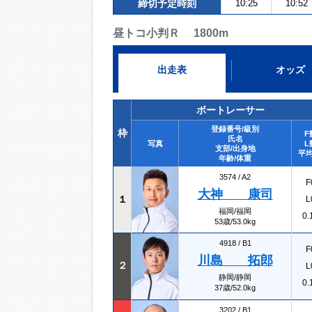
締切予定時刻
10:25
10:52
昼トコ小判Ｒ 1800m
出走表
オッズ
ボートレーサー
登録番号/級別
枠
F
氏名
写真
L
支部/出身地
平均
年齢/体重
3574 /
A2
F
大神 康司
１
L
福岡/福岡
0.
53歳/53.0kg
4918 /
B1
F
川島 拓郎
２
L
静岡/静岡
0.
37歳/52.0kg
3202 /
B1