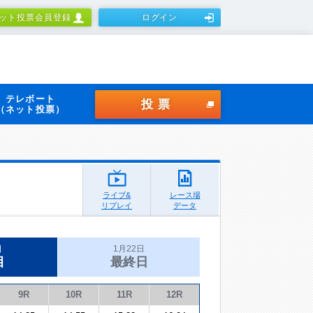
ット投票会員登録
ログイン
テレボート
投票
（ネット投票）
ライブ&
レース場
リプレイ
データ
日
1月22日
目
最終日
9R
10R
11R
12R