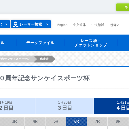
ネ
む
レーサー検索
English
中文简体
中文繁體
한국어
レース場・
ール
データファイル
チケットショップ
記念サンケイスポーツ杯
出走表
０周年記念サンケイスポーツ杯
1月19日
1月20日
1月21
２日目
３日目
４日
3R
4R
5R
6R
7R
8R