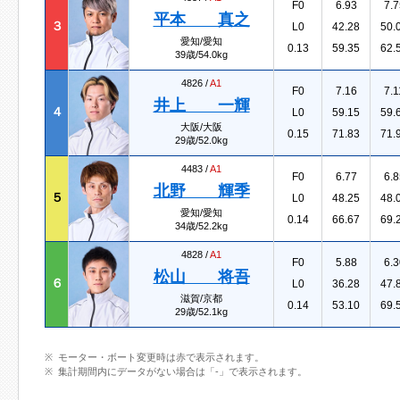
F0
6.93
7.7
平本 真之
３
L0
42.28
50.
愛知/愛知
0.13
59.35
62.
39歳/54.0kg
4826 /
A1
F0
7.16
7.1
井上 一輝
４
L0
59.15
59.
大阪/大阪
0.15
71.83
71.
29歳/52.0kg
4483 /
A1
F0
6.77
6.8
北野 輝季
５
L0
48.25
48.
愛知/愛知
0.14
66.67
69.
34歳/52.2kg
4828 /
A1
F0
5.88
6.3
松山 将吾
６
L0
36.28
47.
滋賀/京都
0.14
53.10
69.
29歳/52.1kg
モーター・ボート変更時は赤で表示されます。
集計期間内にデータがない場合は「-」で表示されます。