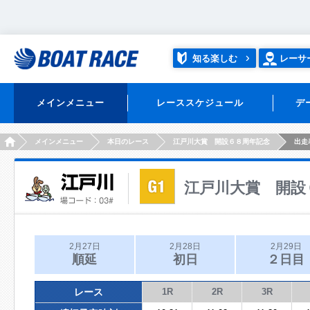
知る楽しむ
レーサ
メインメニュー
レーススケジュール
デ
HOME
メインメニュー
本日のレース
江戸川大賞 開設６８周年記念
出走
江戸川大賞 開設
2月27日
2月28日
2月29日
順延
初日
２日目
レース
1R
2R
3R