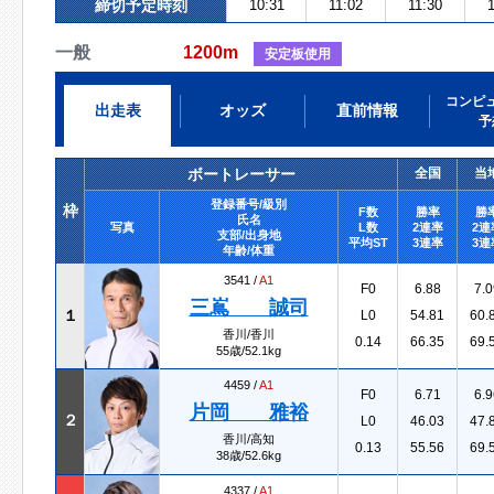
締切予定時刻
10:31
11:02
11:30
一般
1200m
安定板使用
コンピ
出走表
オッズ
直前情報
予
ボートレーサー
全国
当
登録番号/級別
枠
F数
勝率
勝
氏名
写真
L数
2連率
2連
支部/出身地
平均ST
3連率
3連
年齢/体重
3541 /
A1
F0
6.88
7.0
三嶌 誠司
１
L0
54.81
60.
香川/香川
0.14
66.35
69.
55歳/52.1kg
4459 /
A1
F0
6.71
6.9
片岡 雅裕
２
L0
46.03
47.
香川/高知
0.13
55.56
69.
38歳/52.6kg
4337 /
A1