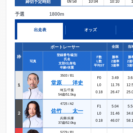
締切予定時刻
09:58
10:04
10:10
1
予選 1800m
出走表
オッズ
ボートレーサー
全国
当
登録番号/級別
枠
F数
勝率
勝
氏名
写真
L数
2連率
2連
支部/出身地
平均ST
3連率
3連
年齢/体重
3503 /
B1
F0
3.49
3.6
堂原 洋史
１
L0
11.76
12.
埼玉/千葉
0.18
26.47
25.
54歳/51.5kg
4725 /
A2
F1
5.04
5.5
佐竹 太一
２
L0
31.46
34.
兵庫/兵庫
0.18
46.07
58.
37歳/52.0kg
5279 /
B1