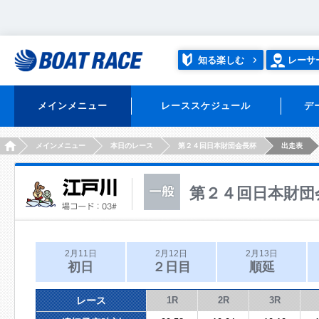
知る楽しむ
レーサ
メインメニュー
レーススケジュール
デ
HOME
メインメニュー
本日のレース
第２４回日本財団会長杯
出走表
第２４回日本財団
2月11日
2月12日
2月13日
初日
２日目
順延
レース
1R
2R
3R