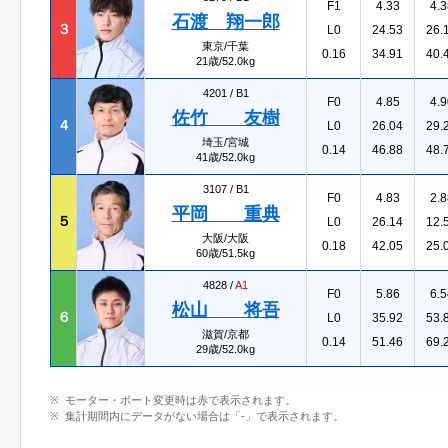
F1
4.33
4.3
石渡 翔一郎
３
L0
24.53
26.
東京/千葉
0.16
34.91
40.
21歳/52.0kg
4201 /
B1
F0
4.85
4.9
佐竹 友樹
４
L0
26.04
29.
埼玉/宮城
0.14
46.88
48.
41歳/52.0kg
3107 /
B1
F0
4.83
2.8
平岡 重典
５
L0
26.14
12.
大阪/大阪
0.18
42.05
25.
60歳/51.5kg
4828 /
A1
F0
5.86
6.5
松山 将吾
６
L0
35.92
53.
滋賀/京都
0.14
51.46
69.
29歳/52.0kg
モーター・ボート変更時は赤で表示されます。
集計期間内にデータがない場合は「-」で表示されます。