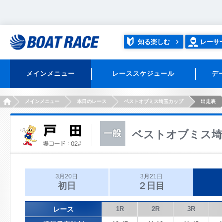
知る楽しむ
レーサ
メインメニュー
レーススケジュール
デ
HOME
メインメニュー
本日のレース
ベストオブミス埼玉カップ
出走表
ベストオブミス
3月20日
3月21日
初日
２日目
レース
1R
2R
3R