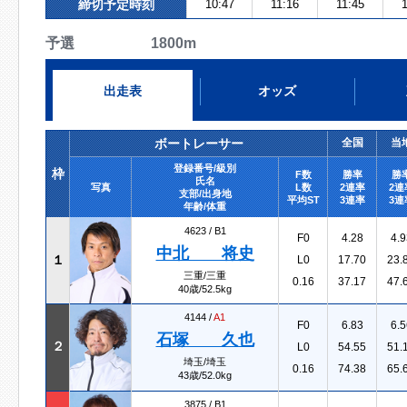
締切予定時刻
10:47
11:16
11:45
1
予選 1800m
出走表
オッズ
ボートレーサー
全国
当
登録番号/級別
枠
F数
勝率
勝
氏名
写真
L数
2連率
2連
支部/出身地
平均ST
3連率
3連
年齢/体重
4623 /
B1
F0
4.28
4.9
中北 将史
１
L0
17.70
23.
三重/三重
0.16
37.17
47.
40歳/52.5kg
4144 /
A1
F0
6.83
6.5
石塚 久也
２
L0
54.55
51.
埼玉/埼玉
0.16
74.38
65.
43歳/52.0kg
3875 /
B1