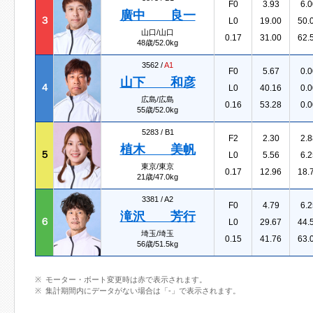
F0
3.93
6.0
廣中 良一
３
L0
19.00
50.
山口/山口
0.17
31.00
62.
48歳/52.0kg
3562 /
A1
F0
5.67
0.0
山下 和彦
４
L0
40.16
0.0
広島/広島
0.16
53.28
0.0
55歳/52.0kg
5283 /
B1
F2
2.30
2.8
植木 美帆
５
L0
5.56
6.2
東京/東京
0.17
12.96
18.
21歳/47.0kg
3381 /
A2
F0
4.79
6.2
滝沢 芳行
６
L0
29.67
44.
埼玉/埼玉
0.15
41.76
63.
56歳/51.5kg
モーター・ボート変更時は赤で表示されます。
集計期間内にデータがない場合は「-」で表示されます。