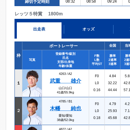
締切予定時刻
08:32
08:58
09:24
0
レッツ５特賞 1800m
出走表
オッズ
ボートレーサー
全国
当
登録番号/級別
枠
F数
勝率
勝
氏名
写真
L数
2連率
2連
支部/出身地
平均ST
3連率
3連
年齢/体重
4263 /
A2
F0
4.84
5.8
武重 雄介
１
L0
32.22
42.
山口/山口
0.16
44.44
57.
41歳/55.9kg
4785 /
B1
F0
4.79
4.2
木幡 純也
２
L0
25.93
7.1
愛知/愛知
0.18
45.68
42.
38歳/52.0kg
4822 /
A2