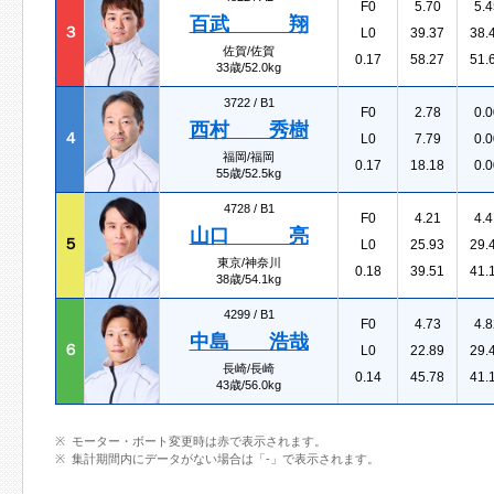
F0
5.70
5.4
百武 翔
３
L0
39.37
38.
佐賀/佐賀
0.17
58.27
51.
33歳/52.0kg
3722 /
B1
F0
2.78
0.0
西村 秀樹
４
L0
7.79
0.0
福岡/福岡
0.17
18.18
0.0
55歳/52.5kg
4728 /
B1
F0
4.21
4.4
山口 亮
５
L0
25.93
29.
東京/神奈川
0.18
39.51
41.
38歳/54.1kg
4299 /
B1
F0
4.73
4.8
中島 浩哉
６
L0
22.89
29.
長崎/長崎
0.14
45.78
41.
43歳/56.0kg
モーター・ボート変更時は赤で表示されます。
集計期間内にデータがない場合は「-」で表示されます。