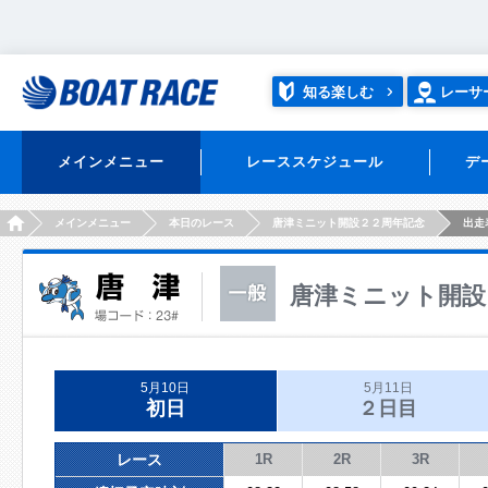
知る楽しむ
レーサ
メインメニュー
レーススケジュール
デ
HOME
メインメニュー
本日のレース
唐津ミニット開設２２周年記念
出走
唐津ミニット開設
5月10日
5月11日
初日
２日目
レース
1R
2R
3R