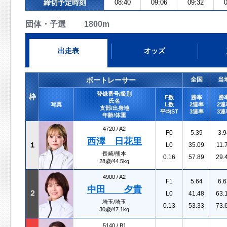
締切予定時刻
08:40
09:06
09:32
0
団体・予選 1800m
出走表
オッズ
ボートレーサー
全国
当
登録番号/級別
枠
F数
勝率
勝
氏名
写真
L数
2連率
2連
支部/出身地
平均ST
3連率
3連
年齢/体重
4720 /
A2
F0
5.39
3.9
西澤 日花里
１
L0
35.09
11.
長崎/熊本
0.16
57.89
29.
28歳/44.5kg
4900 /
A2
F1
5.64
6.6
中田 夕貴
２
L0
41.48
63.
埼玉/埼玉
0.13
53.33
73.
30歳/47.1kg
5140 /
B1