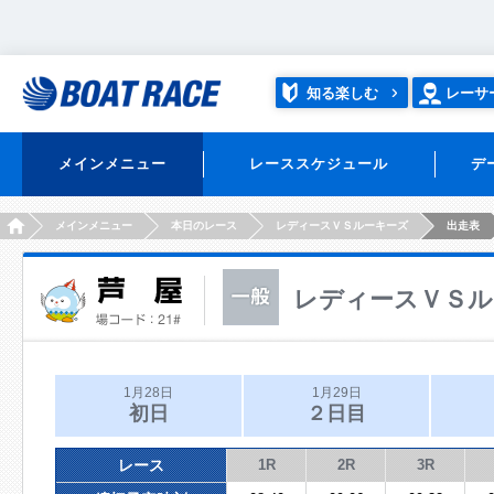
知る楽しむ
レーサ
メインメニュー
レーススケジュール
デ
HOME
メインメニュー
本日のレース
レディースＶＳルーキーズ
出走表
レディースＶＳル
1月28日
1月29日
初日
２日目
レース
1R
2R
3R