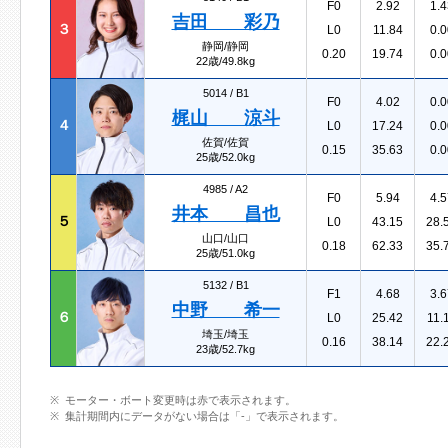
F0
2.92
1.4
吉田 彩乃
３
L0
11.84
0.0
静岡/静岡
0.20
19.74
0.0
22歳/49.8kg
5014 /
B1
F0
4.02
0.0
梶山 涼斗
４
L0
17.24
0.0
佐賀/佐賀
0.15
35.63
0.0
25歳/52.0kg
4985 /
A2
F0
5.94
4.5
井本 昌也
５
L0
43.15
28.
山口/山口
0.18
62.33
35.
25歳/51.0kg
5132 /
B1
F1
4.68
3.6
中野 希一
６
L0
25.42
11.
埼玉/埼玉
0.16
38.14
22.
23歳/52.7kg
モーター・ボート変更時は赤で表示されます。
集計期間内にデータがない場合は「-」で表示されます。