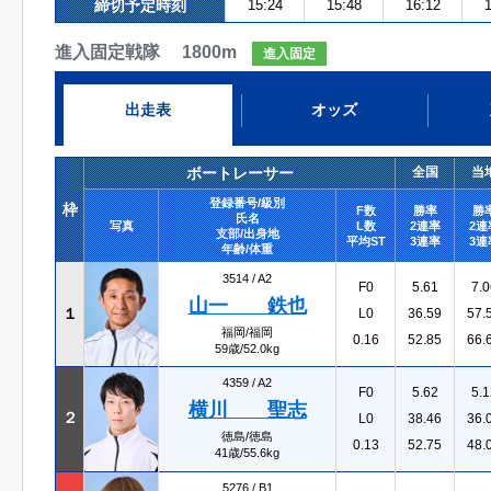
締切予定時刻
15:24
15:48
16:12
1
進入固定戦隊 1800m
進入固定
出走表
オッズ
ボートレーサー
全国
当
登録番号/級別
枠
F数
勝率
勝
氏名
写真
L数
2連率
2連
支部/出身地
平均ST
3連率
3連
年齢/体重
3514 /
A2
F0
5.61
7.0
山一 鉄也
１
L0
36.59
57.
福岡/福岡
0.16
52.85
66.
59歳/52.0kg
4359 /
A2
F0
5.62
5.1
横川 聖志
２
L0
38.46
36.
徳島/徳島
0.13
52.75
48.
41歳/55.6kg
5276 /
B1