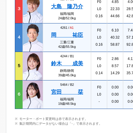
F0
4.85
4.0
大島 隆乃介
３
L0
22.33
28.
福岡/福岡
0.16
44.66
42.
24歳/52.0kg
4261 /
A1
F0
6.10
7.4
岡 祐臣
４
L0
40.32
57.
三重/三重
0.16
58.87
92.
42歳/55.5kg
4244 /
B1
F0
2.86
4.1
鈴木 成美
５
L0
8.57
17.
静岡/静岡
0.14
14.29
35.
39歳/45.0kg
5464 /
B2
F0
0.00
0.0
宮田 栞
６
L0
0.00
0.0
福岡/福岡
-
0.00
0.0
19歳/48.5kg
モーター・ボート変更時は赤で表示されます。
集計期間内にデータがない場合は「-」で表示されます。