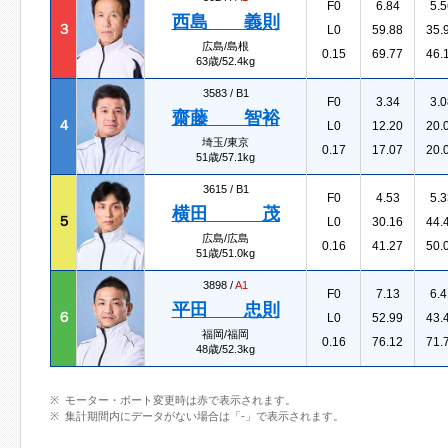
F0
6.84
5.5
西島 義則
３
L0
59.88
35.
広島/島根
0.15
69.77
46.
63歳/52.4kg
3583 /
B1
F0
3.34
3.0
齋藤 智裕
４
L0
12.20
20.
埼玉/東京
0.17
17.07
20.
51歳/57.1kg
3615 /
B1
F0
4.53
5.3
横田 茂
５
L0
30.16
44.
広島/広島
0.16
41.27
50.
51歳/51.0kg
3898 /
A1
F0
7.13
6.4
平田 忠則
６
L0
52.99
43.
福岡/福岡
0.16
76.12
71.
48歳/52.3kg
モーター・ボート変更時は赤で表示されます。
集計期間内にデータがない場合は「-」で表示されます。