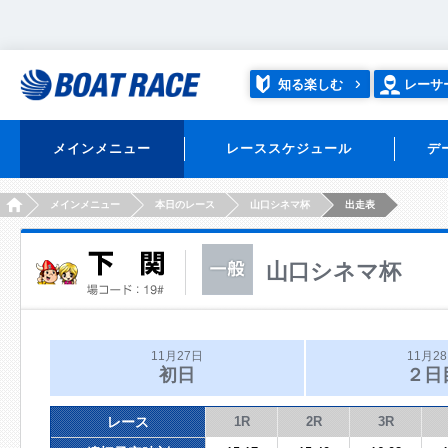
知る楽しむ
レーサ
メインメニュー
レーススケジュール
デ
HOME
メインメニュー
本日のレース
山口シネマ杯
出走表
山口シネマ杯
11月27日
11月2
初日
２日
レース
1R
2R
3R