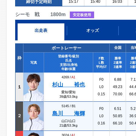
締切予定時刻
15:17
15:40
16:03
1
シーモ 戦 1800m
安定板使用
出走表
オッズ
ボートレーサー
全国
当
登録番号/級別
枠
F数
勝率
勝
氏名
写真
L数
2連率
2連
支部/出身地
平均ST
3連率
3連
年齢/体重
4269 /
A1
F0
6.88
7.1
杉山 裕也
１
L0
49.23
44.
愛知/愛知
0.15
70.00
66.
39歳/53.0kg
5145 /
B1
F0
6.51
5.2
島川 海輝
２
L0
50.85
36.
山口/山口
0.16
66.10
50.
21歳/53.3kg
3024 /
A1