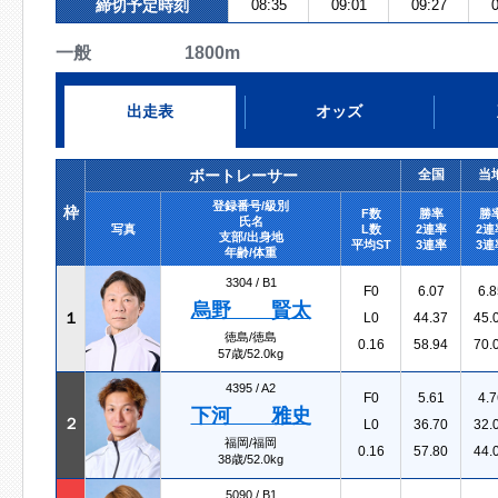
締切予定時刻
08:35
09:01
09:27
0
一般 1800m
出走表
オッズ
ボートレーサー
全国
当
登録番号/級別
枠
F数
勝率
勝
氏名
写真
L数
2連率
2連
支部/出身地
平均ST
3連率
3連
年齢/体重
3304 /
B1
F0
6.07
6.8
烏野 賢太
１
L0
44.37
45.
徳島/徳島
0.16
58.94
70.
57歳/52.0kg
4395 /
A2
F0
5.61
4.7
下河 雅史
２
L0
36.70
32.
福岡/福岡
0.16
57.80
44.
38歳/52.0kg
5090 /
B1