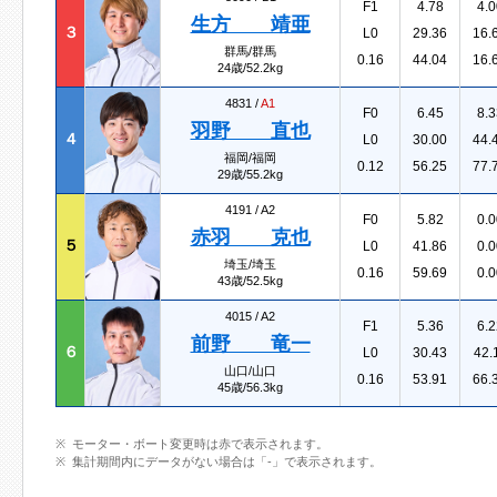
F1
4.78
4.0
生方 靖亜
３
L0
29.36
16.
群馬/群馬
0.16
44.04
16.
24歳/52.2kg
4831 /
A1
F0
6.45
8.3
羽野 直也
４
L0
30.00
44.
福岡/福岡
0.12
56.25
77.
29歳/55.2kg
4191 /
A2
F0
5.82
0.0
赤羽 克也
５
L0
41.86
0.0
埼玉/埼玉
0.16
59.69
0.0
43歳/52.5kg
4015 /
A2
F1
5.36
6.2
前野 竜一
６
L0
30.43
42.
山口/山口
0.16
53.91
66.
45歳/56.3kg
モーター・ボート変更時は赤で表示されます。
集計期間内にデータがない場合は「-」で表示されます。