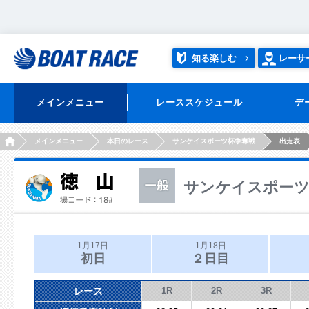
知る楽しむ
レーサ
メインメニュー
レーススケジュール
デ
HOME
メインメニュー
本日のレース
サンケイスポーツ杯争奪戦
出走表
サンケイスポーツ
1月17日
1月18日
初日
２日目
レース
1R
2R
3R