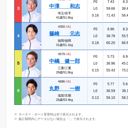
F0
7.43
6.3
中澤 和志
３
L0
59.66
38.
埼玉/岩手
0.16
71.43
56.
41歳/51.6kg
4350 /
A1
F0
6.96
8.3
篠崎 元志
４
L0
38.78
55.
福岡/福岡
0.18
60.20
66.
31歳/51.1kg
4579 /
A1
F0
5.73
6.9
中嶋 健一郎
５
L0
36.96
45.
三重/三重
0.15
55.43
75.
28歳/51.8kg
4686 /
A1
F0
5.77
5.6
丸野 一樹
６
L0
36.59
36.
滋賀/京都
0.13
56.10
58.
26歳/53.4kg
モーター・ボート変更時は赤で表示されます。
集計期間内にデータがない場合は「-」で表示されます。