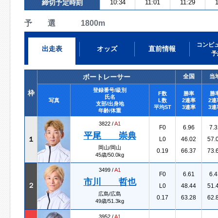
締切予定時刻
10:34
11:01
11:29
予 選 1800m
コンピ
出走表
オッズ
直前情報
予
ボートレーサー
全国
当
登録番号/級別
枠
F数
勝率
勝
氏名
写真
L数
2連率
2連
支部/出身地
平均ST
3連率
3連
年齢/体重
3822 /
A1
F0
6.96
7.3
平尾 崇典
１
L0
46.02
57.
岡山/岡山
0.19
66.37
73.
45歳/50.0kg
3499 /
A1
F0
6.61
6.4
市川 哲也
２
L0
48.44
51.
広島/広島
0.17
63.28
62.
49歳/51.3kg
3952 /
A1