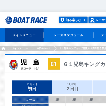
知る楽しむ
レーサ
メインメニュー
レーススケジュール
デ
HOME
メインメニュー
本日のレース
Ｇ１児島キングカップ開設６５周年記念競
Ｇ１児島キングカ
11月2日
11月3日
初日
２日目
レース
1R
2R
3R