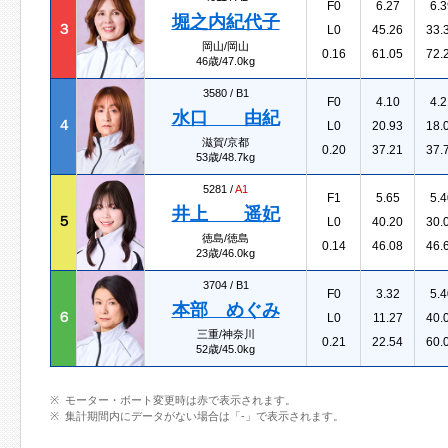
F0
6.27
6.3
堀之内紀代子
３
L0
45.26
33.
岡山/岡山
0.16
61.05
72.
46歳/47.0kg
3580 /
B1
F0
4.10
4.2
水口 由紀
４
L0
20.93
18.
滋賀/京都
0.20
37.21
37.
53歳/48.7kg
5281 /
A1
F1
5.65
5.4
井上 遥妃
５
L0
40.20
30.
徳島/徳島
0.14
46.08
46.
23歳/46.0kg
3704 /
B1
F0
3.32
5.4
本部 めぐみ
６
L0
11.27
40.
三重/神奈川
0.21
22.54
60.
52歳/45.0kg
モーター・ボート変更時は赤で表示されます。
集計期間内にデータがない場合は「-」で表示されます。