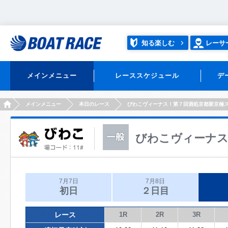
知る楽しむ
レーサ
メインメニュー
レーススケジュール
デ
HOME
メインメニュー
本日のレース
びわこヴィーナス！第７回酒処京都新京極
びわこヴィーナス
7月7日
7月8日
初日
２日目
レース
1R
2R
3R