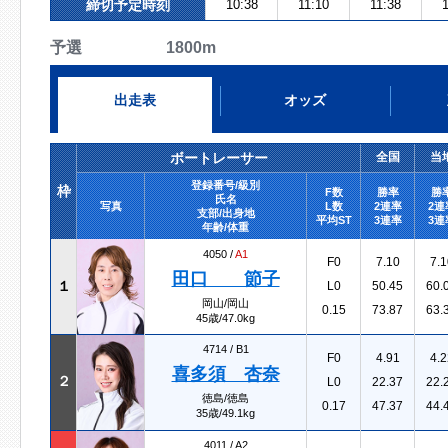
締切予定時刻
10:38
11:10
11:38
1
予選 1800m
出走表
オッズ
ボートレーサー
全国
当
登録番号/級別
枠
F数
勝率
勝
氏名
写真
L数
2連率
2連
支部/出身地
平均ST
3連率
3連
年齢/体重
4050 /
A1
F0
7.10
7.1
田口 節子
１
L0
50.45
60.
岡山/岡山
0.15
73.87
63.
45歳/47.0kg
4714 /
B1
F0
4.91
4.2
喜多須 杏奈
２
L0
22.37
22.
徳島/徳島
0.17
47.37
44.
35歳/49.1kg
4011 /
A2