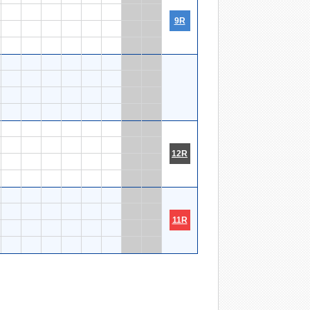
9R
12R
11R