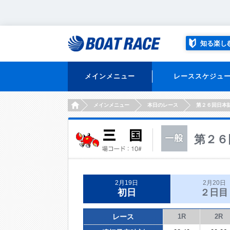
知る楽し
メインメニュー
レーススケジュ
HOME
メインメニュー
本日のレース
第２６回日本
第２６
2月19日
2月20日
初日
２日目
レース
1R
2R