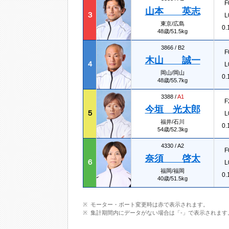
F
山本 英志
３
L
東京/広島
0.
48歳/51.5kg
3866 /
B2
F
木山 誠一
４
L
岡山/岡山
0.
48歳/55.7kg
3388 /
A1
F
今垣 光太郎
５
L
福井/石川
0.
54歳/52.3kg
4330 /
A2
F
奈須 啓太
６
L
福岡/福岡
0.
40歳/51.5kg
モーター・ボート変更時は赤で表示されます。
集計期間内にデータがない場合は「-」で表示されます