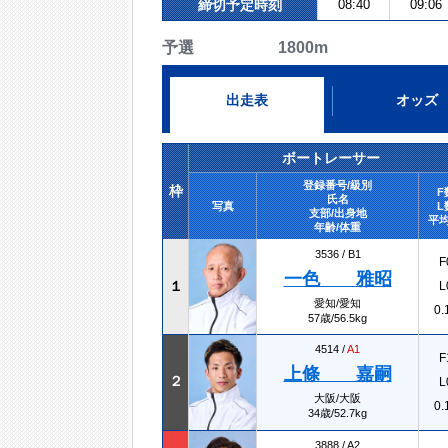
締切予定時刻
08:40
09:06
予選 1800m
出走表
オッズ
ボートレーサー
登録番号/級別
枠
F
氏名
写真
L
支部/出身地
平均
年齢/体重
3536 /
B1
F
一色 雅昭
１
L
愛知/愛知
0.
57歳/56.5kg
4514 /
A1
F
上條 嘉嗣
２
L
大阪/大阪
0.
34歳/52.7kg
3888 /
A2