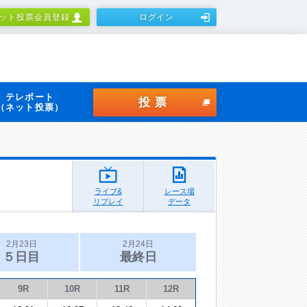
ット投票会員登録
ログイン
テレボート
投票
（ネット投票）
ライブ&
レース場
リプレイ
データ
2月23日
2月24日
５日目
最終日
9R
10R
11R
12R