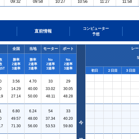
09:32
09:58
10:27
10:56
11:27
11:58
コンピューター
直前情報
予想
レー
全国
当地
モーター
ボート
数
勝率
勝率
No
No
数
2連率
2連率
2連率
2連率
ST
3連率
3連率
3連率
3連率
初日
２日目
３日目
0
3.56
4.70
33
29
0
14.29
40.00
33.02
30.05
19
27.14
50.00
48.11
48.28
1
6.80
6.24
54
33
0
49.57
48.00
37.34
40.20
今
17
71.30
56.00
53.53
59.80