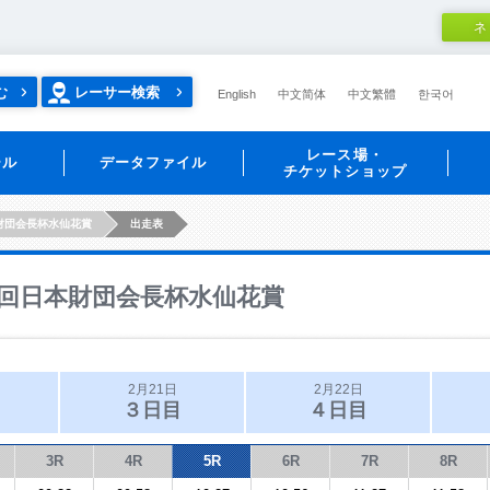
ネ
む
レーサー検索
English
中文简体
中文繁體
한국어
レース場・
ール
データファイル
チケットショップ
財団会長杯水仙花賞
出走表
回日本財団会長杯水仙花賞
2月21日
2月22日
３日目
４日目
3R
4R
5R
6R
7R
8R