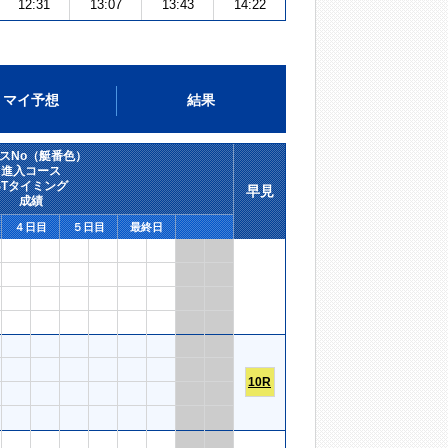
12:31
13:07
13:43
14:22
マイ予想
結果
スNo（艇番色）
進入コース
STタイミング
早見
成績
４日目
５日目
最終日
10R