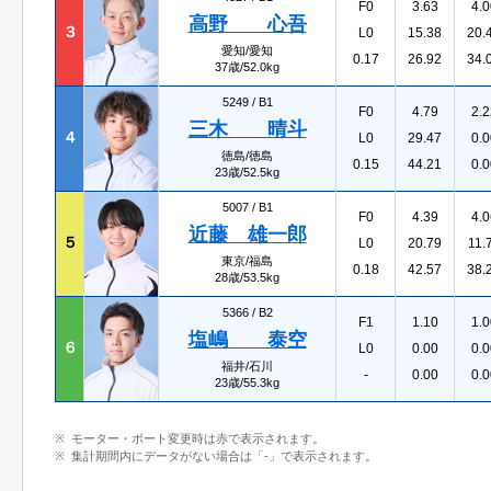
F0
3.63
4.0
高野 心吾
３
L0
15.38
20.
愛知/愛知
0.17
26.92
34.
37歳/52.0kg
5249 /
B1
F0
4.79
2.2
三木 晴斗
４
L0
29.47
0.0
徳島/徳島
0.15
44.21
0.0
23歳/52.5kg
5007 /
B1
F0
4.39
4.0
近藤 雄一郎
５
L0
20.79
11.
東京/福島
0.18
42.57
38.
28歳/53.5kg
5366 /
B2
F1
1.10
1.0
塩嶋 泰空
６
L0
0.00
0.0
福井/石川
-
0.00
0.0
23歳/55.3kg
モーター・ボート変更時は赤で表示されます。
集計期間内にデータがない場合は「-」で表示されます。