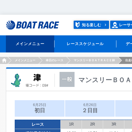
知る楽しむ
レーサ
メインメニュー
レーススケジュール
デ
HOME
メインメニュー
本日のレース
マンスリーＢＯＡＴＲＡＣＥ杯
出走
マンスリーＢＯＡ
6月25日
6月26日
初日
２日目
レース
1R
2R
3R