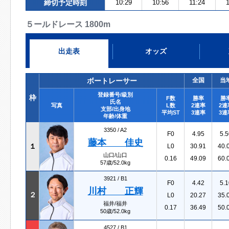
締切予定時刻
10:29
10:56
11:24
５ールドレース 1800m
出走表
オッズ
ボートレーサー
全国
当
登録番号/級別
枠
F数
勝率
勝
氏名
写真
L数
2連率
2連
支部/出身地
平均ST
3連率
3連
年齢/体重
3350 /
A2
F0
4.95
5.5
藤本 佳史
１
L0
30.91
40.
山口/山口
0.16
49.09
60.
57歳/52.0kg
3921 /
B1
F0
4.42
5.1
川村 正輝
２
L0
20.27
35.
福井/福井
0.17
36.49
50.
50歳/52.0kg
4527 /
B1