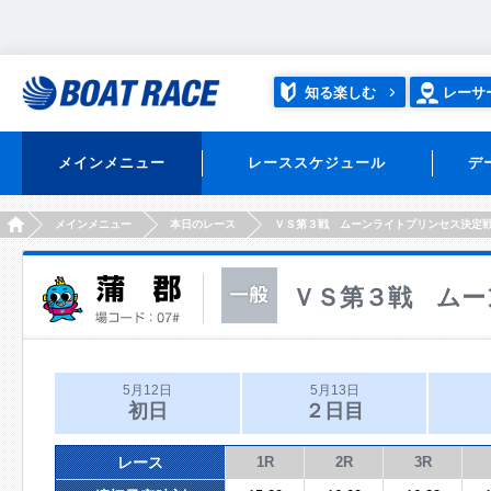
知る楽しむ
レーサ
メインメニュー
レーススケジュール
デ
HOME
メインメニュー
本日のレース
ＶＳ第３戦 ムーンライトプリンセス決定
ＶＳ第３戦 ムー
5月12日
5月13日
初日
２日目
レース
1R
2R
3R