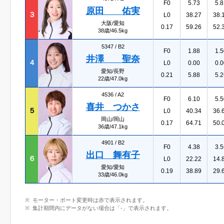
F0
5.73
5.8
原田 佑実
３
L0
38.27
38.
大阪/愛知
0.17
59.26
52.
38歳/46.5kg
5347 /
B2
F0
1.88
1.5
井澤 聖奈
４
L0
0.00
0.0
愛知/長野
0.21
5.88
5.2
22歳/47.0kg
4536 /
A2
F0
6.10
5.5
喜井 つかさ
５
L0
40.34
36.
岡山/岡山
0.17
64.71
50.
36歳/47.1kg
4901 /
B2
F0
4.38
3.5
出口 舞有子
６
L0
22.22
14.
愛知/愛知
0.19
38.89
29.
33歳/46.0kg
モーター・ボート変更時は赤で表示されます。
集計期間内にデータがない場合は「-」で表示されます。