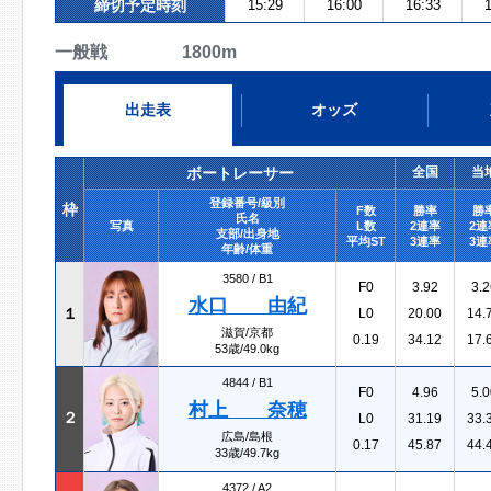
締切予定時刻
15:29
16:00
16:33
1
一般戦 1800m
出走表
オッズ
ボートレーサー
全国
当
登録番号/級別
枠
F数
勝率
勝
氏名
写真
L数
2連率
2連
支部/出身地
平均ST
3連率
3連
年齢/体重
3580 /
B1
F0
3.92
3.2
水口 由紀
１
L0
20.00
14.
滋賀/京都
0.19
34.12
17.
53歳/49.0kg
4844 /
B1
F0
4.96
5.0
村上 奈穂
２
L0
31.19
33.
広島/島根
0.17
45.87
44.
33歳/49.7kg
4372 /
A2