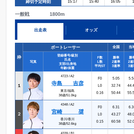
締切予定時刻
15:17
15:40
16:05
1
一般戦 1800m
出走表
オッズ
ボートレーサー
全国
当
登録番号/級別
枠
F数
勝率
勝
氏名
写真
L数
2連率
2連
支部/出身地
平均ST
3連率
3連
年齢/体重
4723 /
A2
F0
5.05
5.5
寺島 吉彦
１
L0
32.74
44.
東京/福島
0.16
50.44
55.
38歳/51.0kg
4348 /
A2
F0
6.31
6.3
宮崎 奨
２
L0
43.27
48.
香川/香川
0.15
60.58
52.
38歳/52.6kg
4339 /
B1