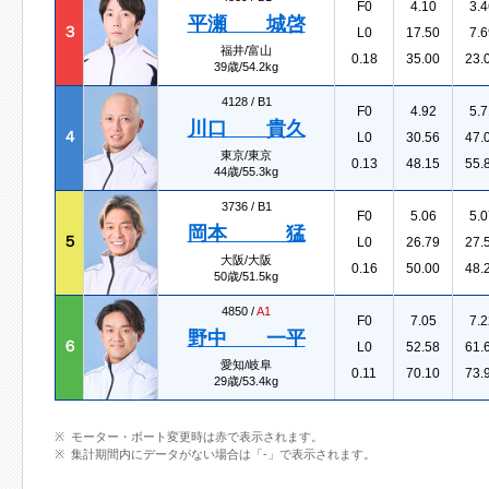
F0
4.10
3.4
平瀬 城啓
３
L0
17.50
7.6
福井/富山
0.18
35.00
23.
39歳/54.2kg
4128 /
B1
F0
4.92
5.7
川口 貴久
４
L0
30.56
47.
東京/東京
0.13
48.15
55.
44歳/55.3kg
3736 /
B1
F0
5.06
5.0
岡本 猛
５
L0
26.79
27.
大阪/大阪
0.16
50.00
48.
50歳/51.5kg
4850 /
A1
F0
7.05
7.2
野中 一平
６
L0
52.58
61.
愛知/岐阜
0.11
70.10
73.
29歳/53.4kg
モーター・ボート変更時は赤で表示されます。
集計期間内にデータがない場合は「-」で表示されます。