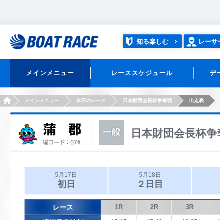
知る楽しむ
レーサ
メインメニュー
レーススケジュール
デ
HOME
メインメニュー
本日のレース
日本財団会長杯争奪戦
出走表
日本財団会長杯争
5月17日
5月18日
初日
２日目
レース
1R
2R
3R