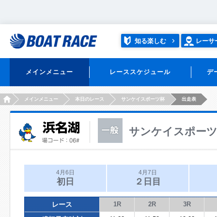
知る楽しむ
レーサ
メインメニュー
レーススケジュール
デ
HOME
メインメニュー
本日のレース
サンケイスポーツ杯
出走表
サンケイスポー
4月6日
4月7日
初日
２日目
レース
1R
2R
3R