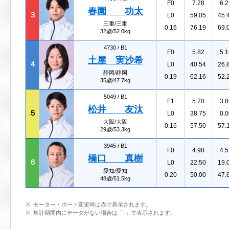
F0
7.28
6.2
春園 功太
３
L0
59.05
45.
三重/三重
0.16
76.19
69.
32歳/52.0kg
4730 /
B1
F0
5.82
5.1
土屋 実沙希
４
L0
40.54
26.
静岡/静岡
0.19
62.16
52.
35歳/47.7kg
5049 /
B1
F1
5.70
3.8
松井 友汰
５
L0
38.75
0.0
大阪/大阪
0.16
57.50
57.
29歳/53.3kg
3945 /
B1
F0
4.98
4.5
橋口 真樹
６
L0
22.50
19.
愛知/愛知
0.20
50.00
47.
48歳/51.5kg
モーター・ボート変更時は赤で表示されます。
集計期間内にデータがない場合は「-」で表示されます。