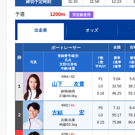
締切予定時刻
11:33
11:58
12:23
1
予選
1200m
安定板使用
出走表
オッズ
ボートレーサー
全国
当
登録番号/級別
枠
F数
勝率
勝
氏名
写真
L数
2連率
2連
支部/出身地
平均ST
3連率
3連
年齢/体重
4464 /
A2
F1
5.04
5.6
山下 友貴
１
L0
32.50
38.
静岡/静岡
0.16
46.25
55.
37歳/44.0kg
4002 /
A1
F0
7.11
8.4
古結 宏
２
L0
55.17
76.
兵庫/兵庫
0.15
75.86
90.
46歳/52.1kg
4796 /
A1