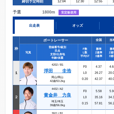
締切予定時刻
12:04
12:30
12:55
1
予選 1800m
安定板使用
出走表
オッズ
ボートレーサー
全国
当
登録番号/級別
枠
F数
勝率
勝
氏名
写真
L数
2連率
2連
支部/出身地
平均ST
3連率
3連
年齢/体重
4202 /
B1
F0
4.37
4.6
浮田 圭浩
１
L0
26.27
20.
岡山/岡山
0.20
42.37
40.
42歳/53.2kg
4432 /
A2
F0
5.58
5.9
黄金井 力良
２
L0
35.16
34.
埼玉/埼玉
0.15
57.81
56.
39歳/56.0kg
3911 /
B1