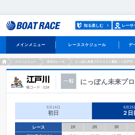
知る楽しむ
レーサ
メインメニュー
レーススケジュール
デ
HOME
メインメニュー
本日のレース
にっぽん未来プロジェクト競走ｉｎ江戸川
にっぽん未来プロ
6月14日
6月15
初日
２日
レース
1R
2R
3R