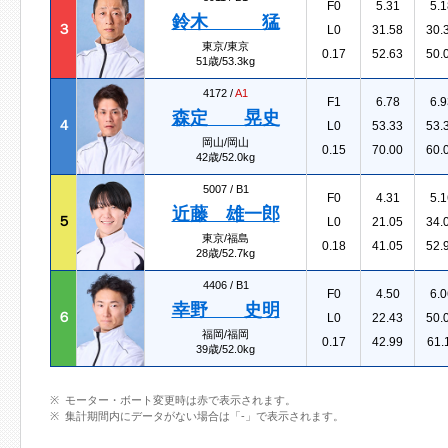
F0
5.31
5.1
鈴木 猛
３
L0
31.58
30.
東京/東京
0.17
52.63
50.
51歳/53.3kg
4172 /
A1
F1
6.78
6.9
森定 晃史
４
L0
53.33
53.
岡山/岡山
0.15
70.00
60.
42歳/52.0kg
5007 /
B1
F0
4.31
5.1
近藤 雄一郎
５
L0
21.05
34.
東京/福島
0.18
41.05
52.
28歳/52.7kg
4406 /
B1
F0
4.50
6.0
幸野 史明
６
L0
22.43
50.
福岡/福岡
0.17
42.99
61.
39歳/52.0kg
モーター・ボート変更時は赤で表示されます。
集計期間内にデータがない場合は「-」で表示されます。