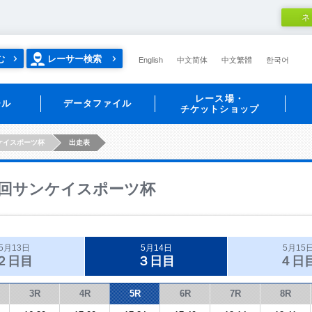
ネ
む
レーサー検索
English
中文简体
中文繁體
한국어
レース場・
ール
データファイル
チケットショップ
ケイスポーツ杯
出走表
回サンケイスポーツ杯
5月13日
5月14日
5月15
２日目
３日目
４日
3R
4R
5R
6R
7R
8R