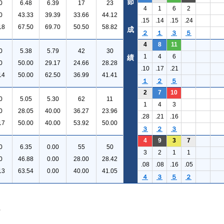
節
0
6.48
6.39
17
23
4
1
6
2
0
43.33
39.39
33.66
44.12
.15
.14
.15
.24
18
67.50
69.70
50.50
58.82
成
２
１
３
５
4
8
11
0
5.38
5.79
42
30
1
4
6
績
0
50.00
29.17
24.66
28.28
.10
.17
.21
14
50.00
62.50
36.99
41.41
１
２
５
2
7
10
0
5.05
5.30
62
11
1
4
3
0
28.05
40.00
36.27
23.96
.28
.21
.16
17
50.00
40.00
53.92
50.00
３
２
３
4
9
3
7
0
6.35
0.00
55
50
3
2
1
1
0
46.88
0.00
28.00
28.42
.08
.08
.16
.05
13
63.54
0.00
40.00
41.05
４
３
５
２
。