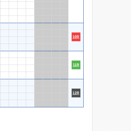
10R
11R
12R