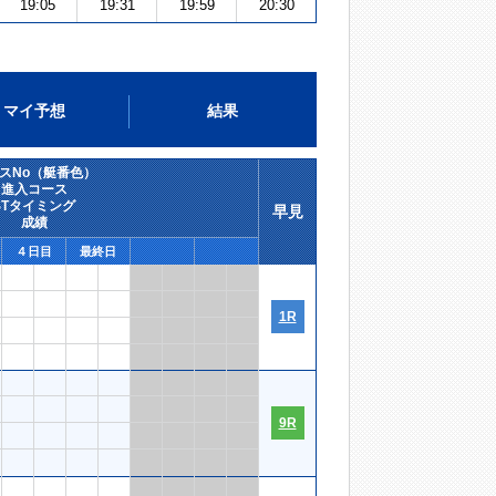
19:05
19:31
19:59
20:30
マイ予想
結果
スNo（艇番色）
進入コース
STタイミング
早見
成績
４日目
最終日
1R
9R