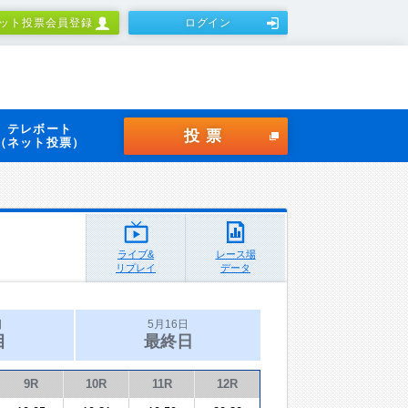
ット投票会員登録
ログイン
テレボート
投票
（ネット投票）
ライブ&
レース場
リプレイ
データ
日
5月16日
目
最終日
9R
10R
11R
12R