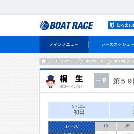
知る楽し
メインメニュー
レーススケジュ
HOME
メインメニュー
本日のレース
第５９回サン
第５９
5月12日
初日
レース
1R
2R