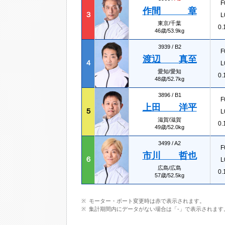
F
作間 章
３
L
東京/千葉
0.
46歳/53.9kg
3939 /
B2
F
渡辺 真至
４
L
愛知/愛知
0.
48歳/52.7kg
3896 /
B1
F
上田 洋平
５
L
滋賀/滋賀
0.
49歳/52.0kg
3499 /
A2
F
市川 哲也
６
L
広島/広島
0.
57歳/52.5kg
モーター・ボート変更時は赤で表示されます。
集計期間内にデータがない場合は「-」で表示されます