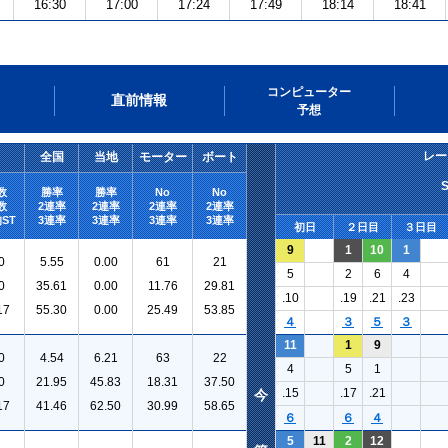
16:30
17:00
17:24
17:49
18:14
18:41
コンピューター
直前情報
予想
レー
全国
当地
モーター
ボート
数
勝率
勝率
No
No
数
2連率
2連率
2連率
2連率
ST
3連率
3連率
3連率
3連率
初日
２日目
３日目
9
1
10
1
0
5.55
0.00
61
21
5
2
6
4
0
35.61
0.00
11.76
29.81
.10
.19
.21
.23
17
55.30
0.00
25.49
53.85
４
３
５
３
11
1
9
0
4.54
6.21
63
22
4
5
1
0
21.95
45.83
18.31
37.50
.15
.17
.21
今
17
41.46
62.50
30.99
58.65
６
６
４
5
11
2
12