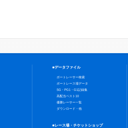
■データファイル
ボートレーサー検索
ボートレース場データ
SG・PG1・G1記録集
高配当ベスト10
優勝レーサー一覧
ダウンロード・他
■レース場・チケットショップ