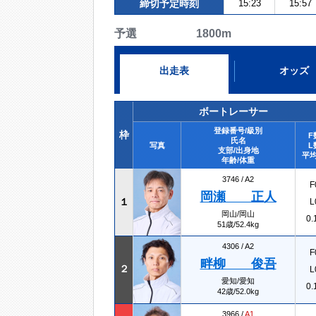
締切予定時刻
15:23
15:57
予選 1800m
出走表
オッズ
ボートレーサー
登録番号/級別
枠
F
氏名
写真
L
支部/出身地
平均
年齢/体重
3746 /
A2
F
岡瀬 正人
１
L
岡山/岡山
0.
51歳/52.4kg
4306 /
A2
F
畔柳 俊吾
２
L
愛知/愛知
0.
42歳/52.0kg
3966 /
A1