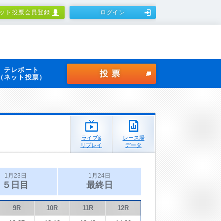
ット投票会員登録
ログイン
テレボート
投票
（ネット投票）
ライブ&
レース場
リプレイ
データ
1月23日
1月24日
５日目
最終日
9R
10R
11R
12R