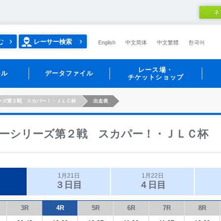
ネ
む
レーサー検索
English
中文简体
中文繁體
한국어
レース場・
ール
データファイル
チケットショップ
ーズ第２戦 スカパー！・ＪＬＣ杯
出走表
ーシリーズ第２戦 スカパー！・ＪＬＣ杯
1月21日
1月22日
３日目
４日目
3R
4R
5R
6R
7R
8R