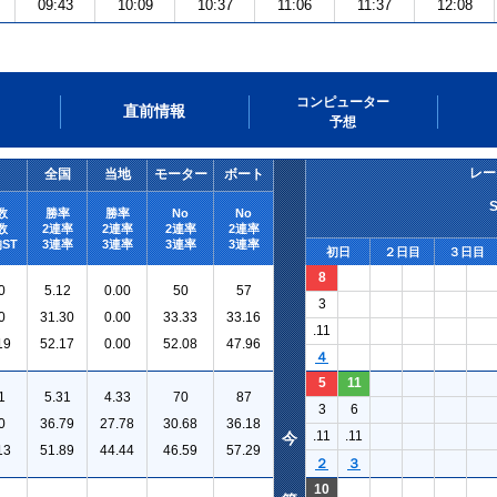
09:43
10:09
10:37
11:06
11:37
12:08
コンピューター
直前情報
予想
レー
全国
当地
モーター
ボート
数
勝率
勝率
No
No
数
2連率
2連率
2連率
2連率
ST
3連率
3連率
3連率
3連率
初日
２日目
３日目
8
0
5.12
0.00
50
57
3
0
31.30
0.00
33.33
33.16
.11
19
52.17
0.00
52.08
47.96
４
5
11
1
5.31
4.33
70
87
3
6
0
36.79
27.78
30.68
36.18
.11
.11
今
13
51.89
44.44
46.59
57.29
２
３
10