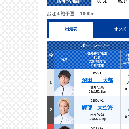
締切予定時刻
08:51
09:17
おは４戦予選 1800m
出走表
オッズ
ボートレーサー
登録番号/級別
枠
F
氏名
写真
L
支部/出身地
平均
年齢/体重
5127 /
B1
F
沼田 大都
１
L
愛知/広島
0.
28歳/52.1kg
5196 /
A2
F
鰐部 太空海
２
L
愛知/愛知
0.
23歳/53.3kg
5111 /
A2