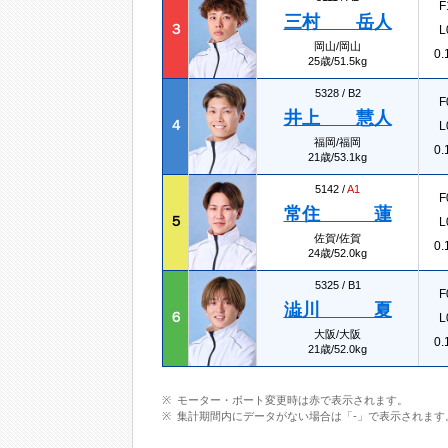
F
三村 岳人
３
L
岡山/岡山
0.
25歳/51.5kg
5328 /
B2
F
井上 慧人
４
L
福岡/福岡
0.
21歳/53.1kg
5142 /
A1
F
常住 蓮
５
L
佐賀/佐賀
0.
24歳/52.0kg
5325 /
B1
F
澁川 夏
６
L
大阪/大阪
0.
21歳/52.0kg
モーター・ボート変更時は赤で表示されます。
集計期間内にデータがない場合は「-」で表示されます