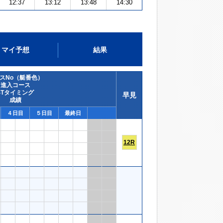
12:37
13:12
13:48
14:30
マイ予想
結果
スNo（艇番色）
進入コース
STタイミング
早見
成績
４日目
５日目
最終日
12R