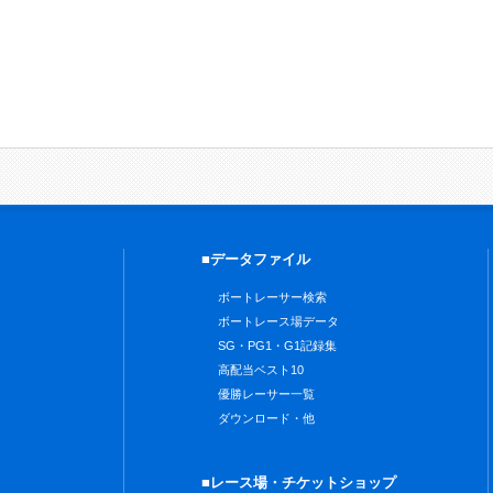
■データファイル
ボートレーサー検索
ボートレース場データ
SG・PG1・G1記録集
高配当ベスト10
優勝レーサー一覧
ダウンロード・他
■レース場・チケットショップ