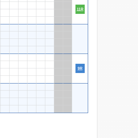
11R
9R