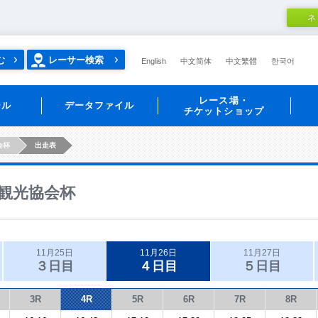
ネ
む
レーサー検索
English
中文简体
中文繁體
한국어
レース場・
ール
データファイル
チケットショップ
会杯
出走表
観光協会杯
11月25日
11月26日
11月27日
３日目
４日目
５日目
3R
4R
5R
6R
7R
8R