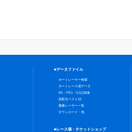
■データファイル
ボートレーサー検索
ボートレース場データ
SG・PG1・G1記録集
高配当ベスト10
優勝レーサー一覧
ダウンロード・他
■レース場・チケットショップ