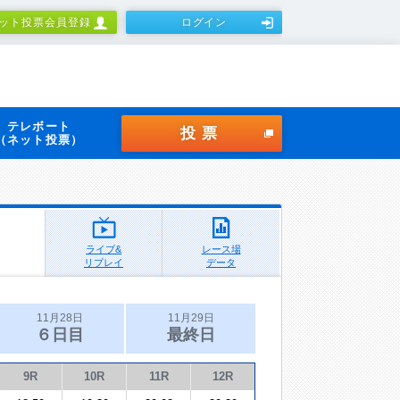
ット投票会員登録
ログイン
テレボート
投票
（ネット投票）
ライブ&
レース場
リプレイ
データ
11月28日
11月29日
６日目
最終日
9R
10R
11R
12R