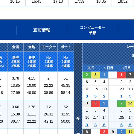
16:16
16:43
17:10
17:39
18:05
18:32
コンピューター
直前情報
予想
レー
全国
当地
モーター
ボート
数
勝率
勝率
No
No
数
2連率
2連率
2連率
2連率
ST
3連率
3連率
3連率
3連率
初日
２日目
３日目
2
8
1
1
7
0
3.78
4.15
2
51
6
5
4
3
2
0
13.85
10.00
22.22
45.35
.18
.15
.00
.23
.18
18
27.69
40.00
38.89
58.14
３
５
２
１
５
3
8
5
2
12
0
3.66
2.78
12
62
1
3
4
6
5
0
15.38
11.11
26.32
32.95
.16
.17
.14
.35
.14
今
20
30.77
22.22
42.11
50.00
３
３
６
６
５
8
2
9
2
11