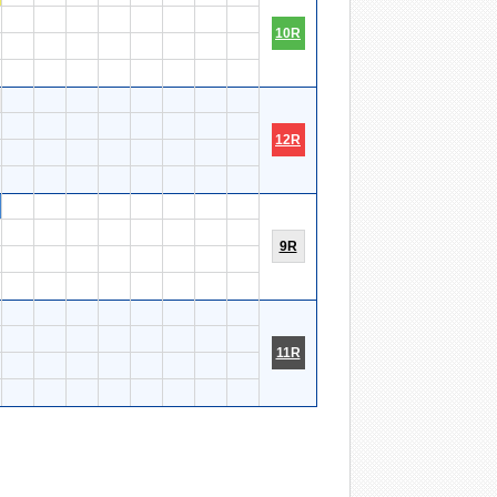
10R
12R
9R
11R