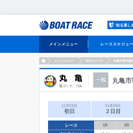
知る楽し
メインメニュー
レーススケジュ
HOME
メインメニュー
本日のレース
丸亀市観光協
丸亀市
11月23日
11月24日
初日
２日目
レース
1R
2R