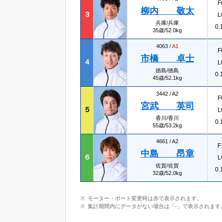
F
柳内 敬太
３
L
兵庫/兵庫
0.
35歳/52.0kg
4063 /
A1
F
市橋 卓士
４
L
徳島/徳島
0.
45歳/52.1kg
3442 /
A2
F
宮武 英司
５
L
香川/香川
0.
55歳/53.2kg
4661 /
A2
F
中島 昂章
６
L
佐賀/佐賀
0.
32歳/52.0kg
モーター・ボート変更時は赤で表示されます。
集計期間内にデータがない場合は「-」で表示されます