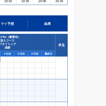
18:59
19:39
20:08
20:39
マイ予想
結果
スNo（艇番色）
進入コース
STタイミング
早見
成績
４日目
５日目
６日目
最終日