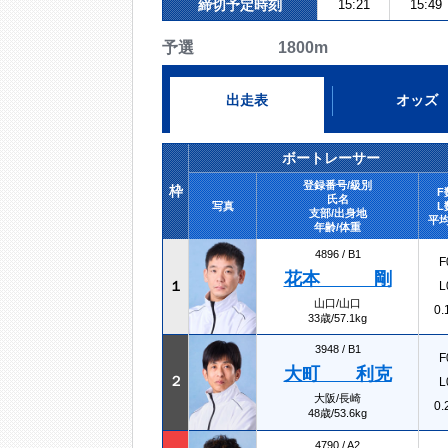
締切予定時刻
15:21
15:49
予選 1800m
出走表
オッズ
ボートレーサー
登録番号/級別
枠
F
氏名
写真
L
支部/出身地
平均
年齢/体重
4896 /
B1
F
花本 剛
１
L
山口/山口
0.
33歳/57.1kg
3948 /
B1
F
大町 利克
２
L
大阪/長崎
0.
48歳/53.6kg
4790 /
A2