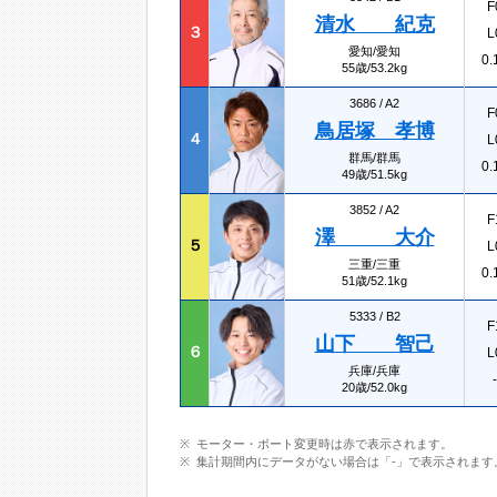
F
清水 紀克
３
L
愛知/愛知
0.
55歳/53.2kg
3686 /
A2
F
鳥居塚 孝博
４
L
群馬/群馬
0.
49歳/51.5kg
3852 /
A2
F
澤 大介
５
L
三重/三重
0.
51歳/52.1kg
5333 /
B2
F
山下 智己
６
L
兵庫/兵庫
-
20歳/52.0kg
モーター・ボート変更時は赤で表示されます。
集計期間内にデータがない場合は「-」で表示されます