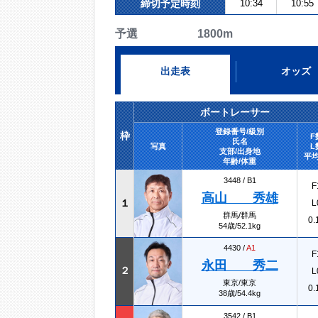
締切予定時刻
10:34
10:55
予選 1800m
出走表
オッズ
ボートレーサー
登録番号/級別
枠
F
氏名
写真
L
支部/出身地
平均
年齢/体重
3448 /
B1
F
高山 秀雄
１
L
群馬/群馬
0.
54歳/52.1kg
4430 /
A1
F
永田 秀二
２
L
東京/東京
0.
38歳/54.4kg
3542 /
B1