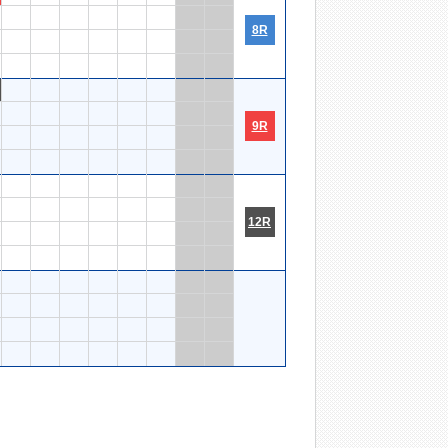
8R
9R
12R