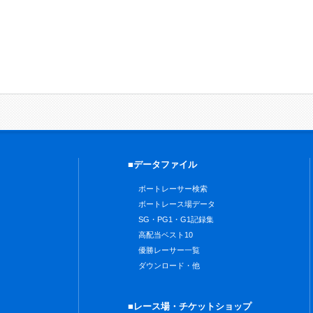
■データファイル
ボートレーサー検索
ボートレース場データ
SG・PG1・G1記録集
高配当ベスト10
優勝レーサー一覧
ダウンロード・他
■レース場・チケットショップ