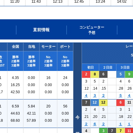
11:20
11:43
12:13
12:45
13:24
14:02
コンピューター
直前情報
予想
レー
全国
当地
モーター
ボート
数
勝率
勝率
No
No
数
2連率
2連率
2連率
2連率
ST
3連率
3連率
3連率
3連率
初日
２日目
３日目
2
8
6
5
9
1
4.35
0.00
16
24
3
5
2
4
6
0
16.25
0.00
0.00
0.00
.12
.14
.15
.28
.26
17
42.50
0.00
0.00
0.00
４
３
２
５
４
7
12
12
6
11
1
6.59
5.84
20
56
2
4
5
3
1
0
44.63
42.11
0.00
0.00
.21
.20
.21
.18
.22
今
18
68.60
57.89
0.00
0.00
２
６
２
１
１
4
3
7
7
11