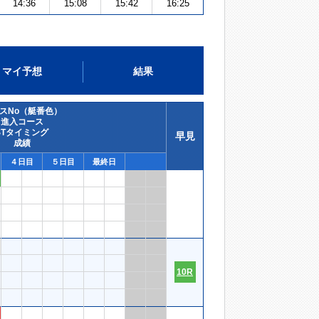
14:36
15:08
15:42
16:25
マイ予想
結果
スNo（艇番色）
進入コース
STタイミング
早見
成績
４日目
５日目
最終日
10R