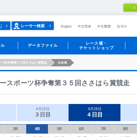
ネ
む
レーサー検索
English
中文简体
中文繁體
한국어
レース場・
ール
データファイル
チケットショップ
ーツ杯争奪第３５回ささはら賞競走
出走表
ースポーツ杯争奪第３５回ささはら賞競走
4月25日
4月26日
３日目
４日目
3R
4R
5R
6R
7R
8R