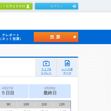
ット投票会員登録
ログイン
テレボート
投票
（ネット投票）
ライブ&
レース場
リプレイ
データ
4月27日
4月28日
５日目
最終日
9R
10R
11R
12R