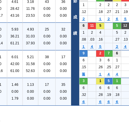
節
0
4.61
3.18
43
36
1
2
2
2
3
0
28.42
11.76
0.00
0.00
.12
.18
.27
.21
.19
17
43.16
23.53
0.00
0.00
成
２
１
２
６
５
6
11
5
5
12
0
5.93
4.93
25
32
1
2
4
5
2
績
0
36.21
31.03
0.00
0.00
.08
.03
.16
.27
.13
14
61.21
37.93
0.00
0.00
１
４
５
２
４
9
2
7
6
1
6.01
5.21
38
17
6
3
6
1
0
42.00
31.58
0.00
0.00
.15
.26
.25
.27
16
61.00
52.63
0.00
0.00
落
１
４
４
3
1
5
1
1
1.46
1.13
17
35
6
6
6
6
0
0.00
0.00
0.00
0.00
.32
.28
.19
.18
1.79
0.00
0.00
0.00
６
６
６
６
。