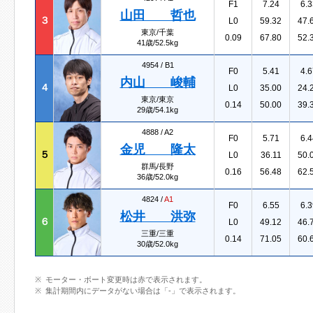
F1
7.24
6.3
山田 哲也
３
L0
59.32
47.
東京/千葉
0.09
67.80
52.
41歳/52.5kg
4954 /
B1
F0
5.41
4.6
内山 峻輔
４
L0
35.00
24.
東京/東京
0.14
50.00
39.
29歳/54.1kg
4888 /
A2
F0
5.71
6.4
金児 隆太
５
L0
36.11
50.
群馬/長野
0.16
56.48
62.
36歳/52.0kg
4824 /
A1
F0
6.55
6.3
松井 洪弥
６
L0
49.12
46.
三重/三重
0.14
71.05
60.
30歳/52.0kg
モーター・ボート変更時は赤で表示されます。
集計期間内にデータがない場合は「-」で表示されます。