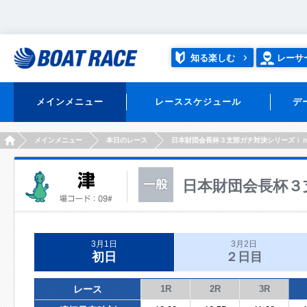
知る楽しむ
レーサ
メインメニュー
レーススケジュール
デ
HOME
メインメニュー
本日のレース
日本財団会長杯３支部ガチ対決シリーズｉ
日本財団会長杯３
3月1日
3月2日
初日
２日目
レース
1R
2R
3R