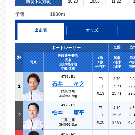
締切予定時刻
10:28
10:55
11:22
予選 1800m
出走表
オッズ
ボートレーサー
全国
当
登録番号/級別
枠
F数
勝率
勝
氏名
写真
L数
2連率
2連
支部/出身地
平均ST
3連率
3連
年齢/体重
4766 /
B1
F0
3.70
3.8
石井 孝之
１
L0
15.71
22.
群馬/群馬
0.13
25.71
29.
33歳/54.7kg
4358 /
B1
F1
4.19
4.5
松本 庸平
２
L0
25.26
28.
三重/三重
0.20
37.89
45.
39歳/51.5kg
4297 /
A2