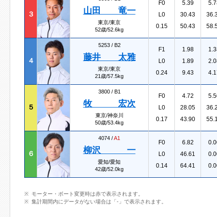
F0
5.39
5.7
山田 竜一
３
L0
30.43
36.
東京/東京
0.15
50.43
58.
52歳/52.6kg
5253 /
B2
F1
1.98
1.3
藤井 太雅
４
L0
1.89
2.0
東京/東京
0.24
9.43
4.1
21歳/57.5kg
3800 /
B1
F0
4.72
5.5
牧 宏次
５
L0
28.05
36.
東京/神奈川
0.17
43.90
55.
50歳/53.4kg
4074 /
A1
F0
6.82
0.0
柳沢 一
６
L0
46.61
0.0
愛知/愛知
0.14
64.41
0.0
42歳/52.0kg
モーター・ボート変更時は赤で表示されます。
集計期間内にデータがない場合は「-」で表示されます。