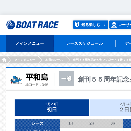
知る楽しむ
レーサ
メインメニュー
レーススケジュール
デ
HOME
メインメニュー
本日のレース
創刊５５周年記念夕刊フジ杯〜Ａ１級ｖｓ
創刊５５周年記念
2月23日
2月24
初日
２日
レース
1R
2R
3R