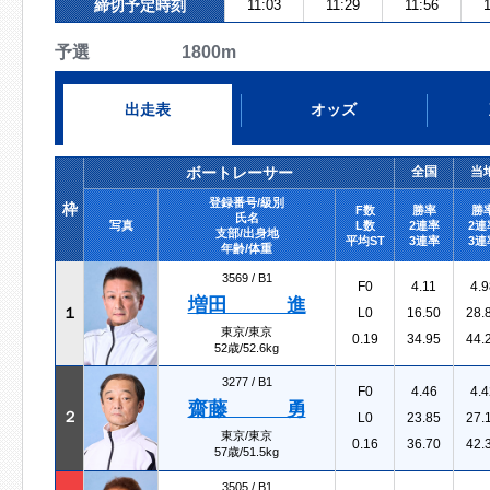
締切予定時刻
11:03
11:29
11:56
1
予選 1800m
出走表
オッズ
ボートレーサー
全国
当
登録番号/級別
枠
F数
勝率
勝
氏名
写真
L数
2連率
2連
支部/出身地
平均ST
3連率
3連
年齢/体重
3569 /
B1
F0
4.11
4.9
増田 進
１
L0
16.50
28.
東京/東京
0.19
34.95
44.
52歳/52.6kg
3277 /
B1
F0
4.46
4.4
齋藤 勇
２
L0
23.85
27.
東京/東京
0.16
36.70
42.
57歳/51.5kg
3505 /
B1