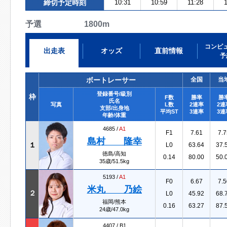
締切予定時刻
10:31
10:59
11:28
予選 1800m
コンピ
出走表
オッズ
直前情報
予
ボートレーサー
全国
当
登録番号/級別
枠
F数
勝率
勝
氏名
写真
L数
2連率
2連
支部/出身地
平均ST
3連率
3連
年齢/体重
4685 /
A1
F1
7.61
7.7
島村 隆幸
１
L0
63.64
37.
徳島/高知
0.14
80.00
50.
35歳/51.5kg
5193 /
A1
F0
6.67
7.5
米丸 乃絵
２
L0
45.92
68.
福岡/熊本
0.16
63.27
87.
24歳/47.0kg
4407 /
B1