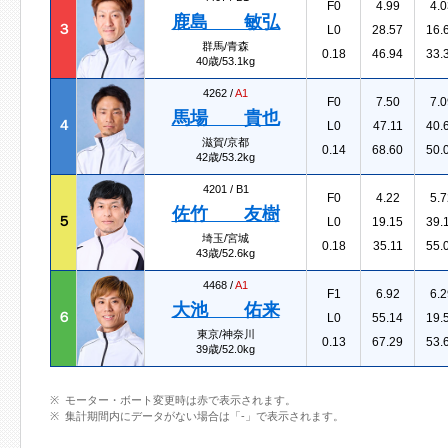
F0
4.99
4.0
鹿島 敏弘
３
L0
28.57
16.
群馬/青森
0.18
46.94
33.
40歳/53.1kg
4262 /
A1
F0
7.50
7.0
馬場 貴也
４
L0
47.11
40.
滋賀/京都
0.14
68.60
50.
42歳/53.2kg
4201 /
B1
F0
4.22
5.7
佐竹 友樹
５
L0
19.15
39.
埼玉/宮城
0.18
35.11
55.
43歳/52.6kg
4468 /
A1
F1
6.92
6.2
大池 佑来
６
L0
55.14
19.
東京/神奈川
0.13
67.29
53.
39歳/52.0kg
モーター・ボート変更時は赤で表示されます。
集計期間内にデータがない場合は「-」で表示されます。