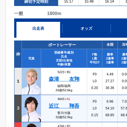
締切予定時刻
15:17
15:48
16:14
1
一般 1800m
出走表
オッズ
ボートレーサー
全国
当
登録番号/級別
枠
F数
勝率
勝
氏名
写真
L数
2連率
2連
支部/出身地
平均ST
3連率
3連
年齢/体重
5223 /
B1
F0
4.49
0.0
森清 友翔
１
L0
27.27
0.0
福岡/福岡
0.20
36.36
0.0
24歳/53.6kg
4643 /
A1
F0
6.96
7.0
近江 翔吾
２
L0
54.10
57.
香川/大阪
0.15
68.85
68.
32歳/52.0kg
4766 /
B1