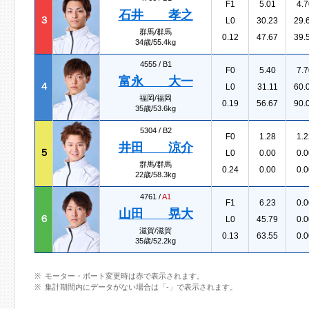
F1
5.01
4.7
石井 孝之
３
L0
30.23
29.
群馬/群馬
0.12
47.67
39.
34歳/55.4kg
4555 /
B1
F0
5.40
7.7
富永 大一
４
L0
31.11
60.
福岡/福岡
0.19
56.67
90.
35歳/53.6kg
5304 /
B2
F0
1.28
1.2
井田 涼介
５
L0
0.00
0.0
群馬/群馬
0.24
0.00
0.0
22歳/58.3kg
4761 /
A1
F1
6.23
0.0
山田 晃大
６
L0
45.79
0.0
滋賀/滋賀
0.13
63.55
0.0
35歳/52.2kg
モーター・ボート変更時は赤で表示されます。
集計期間内にデータがない場合は「-」で表示されます。