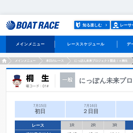
知る楽しむ
レーサ
メインメニュー
レーススケジュール
デ
HOME
メインメニュー
本日のレース
にっぽん未来プロジェクト競走ｉｎ桐生
にっぽん未来プロ
7月15日
7月16日
初日
２日目
レース
1R
2R
3R