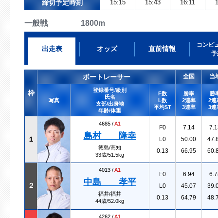
締切予定時刻
15:15
15:43
16:11
1
一般戦 1800m
コンピ
出走表
オッズ
直前情報
予
ボートレーサー
全国
当
登録番号/級別
枠
F数
勝率
勝
氏名
写真
L数
2連率
2連
支部/出身地
平均ST
3連率
3連
年齢/体重
4685 /
A1
F0
7.14
7.1
島村 隆幸
１
L0
50.00
47.
徳島/高知
0.13
66.95
60.
33歳/51.5kg
4013 /
A1
F0
6.94
6.7
中島 孝平
２
L0
45.07
39.
福井/福井
0.13
64.79
48.
44歳/52.0kg
4262 /
A1