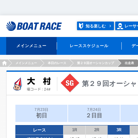
知る楽しむ
レーサ
メインメニュー
レーススケジュール
デ
HOME
メインメニュー
本日のレース
第２９回オーシャンカップ
出走表
第２９回オーシャ
7月23日
7月24日
初日
２日目
レース
1R
2R
3R