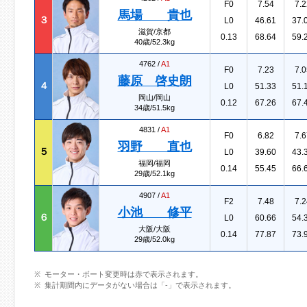
F0
7.54
7.2
馬場 貴也
３
L0
46.61
37.
滋賀/京都
0.13
68.64
59.
40歳/52.3kg
4762 /
A1
F0
7.23
7.0
藤原 啓史朗
４
L0
51.33
51.
岡山/岡山
0.12
67.26
67.
34歳/51.5kg
4831 /
A1
F0
6.82
7.6
羽野 直也
５
L0
39.60
43.
福岡/福岡
0.14
55.45
66.
29歳/52.1kg
4907 /
A1
F2
7.48
7.2
小池 修平
６
L0
60.66
54.
大阪/大阪
0.14
77.87
73.
29歳/52.0kg
モーター・ボート変更時は赤で表示されます。
集計期間内にデータがない場合は「-」で表示されます。