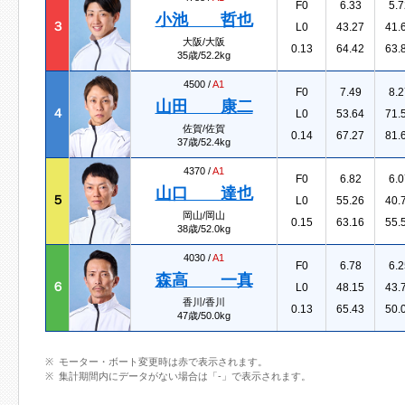
F0
6.33
5.7
小池 哲也
３
L0
43.27
41.
大阪/大阪
0.13
64.42
63.
35歳/52.2kg
4500 /
A1
F0
7.49
8.2
山田 康二
４
L0
53.64
71.
佐賀/佐賀
0.14
67.27
81.
37歳/52.4kg
4370 /
A1
F0
6.82
6.0
山口 達也
５
L0
55.26
40.
岡山/岡山
0.15
63.16
55.
38歳/52.0kg
4030 /
A1
F0
6.78
6.2
森高 一真
６
L0
48.15
43.
香川/香川
0.13
65.43
50.
47歳/50.0kg
モーター・ボート変更時は赤で表示されます。
集計期間内にデータがない場合は「-」で表示されます。