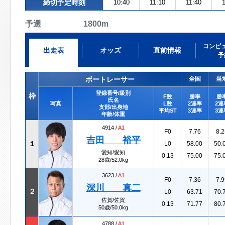
締切予定時刻
10:40
11:10
11:40
1
予選 1800m
コンピ
出走表
オッズ
直前情報
予
ボートレーサー
全国
当
登録番号/級別
枠
F数
勝率
勝
氏名
写真
L数
2連率
2連
支部/出身地
平均ST
3連率
3連
年齢/体重
4914 /
A1
F0
7.76
8.2
吉田 裕平
１
L0
58.00
50.
愛知/愛知
0.13
75.00
75.
28歳/52.0kg
3623 /
A1
F0
7.36
7.9
深川 真二
２
L0
63.71
70.
佐賀/佐賀
0.13
71.77
80.
50歳/50.0kg
4788 /
A1