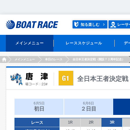
知る楽しむ
レーサ
メインメニュー
レーススケジュール
デ
HOME
メインメニュー
本日のレース
全日本王者決定戦（開設７２周年記念）
全日本王者決定戦
6月5日
6月6日
初日
２日目
レース
1R
2R
3R