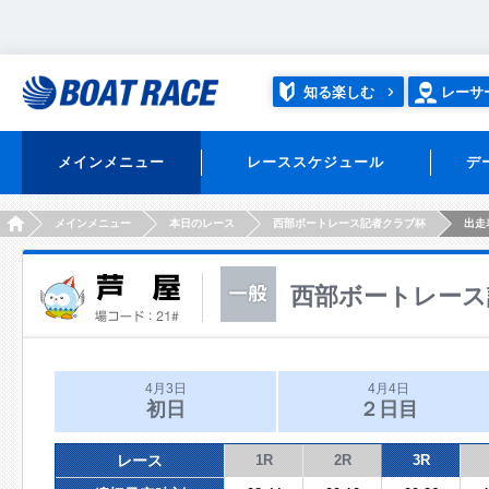
知る楽しむ
レーサ
メインメニュー
レーススケジュール
デ
HOME
メインメニュー
本日のレース
西部ボートレース記者クラブ杯
出走
西部ボートレース
4月3日
4月4日
初日
２日目
レース
1R
2R
3R