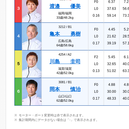
F0
6.37
7.2
渡邉 優美
３
L0
37.63
56.
福岡/福岡
0.16
59.14
73.
33歳/48.2kg
3212 /
B1
F0
4.45
5.2
亀本 勇樹
４
L0
21.62
28.
広島/広島
0.17
39.19
57.
64歳/58.6kg
4254 /
A2
F2
5.45
6.1
川島 圭司
５
L0
32.65
40.
滋賀/滋賀
0.13
51.02
63.
42歳/52.0kg
3081 /
B1
F0
4.88
4.8
岡本 慎治
６
L0
30.00
30.
山口/山口
0.17
48.33
40.
62歳/52.0kg
モーター・ボート変更時は赤で表示されます。
集計期間内にデータがない場合は「-」で表示されます。