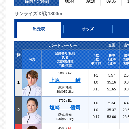
締切予定時刻
08:44
09:10
09:36
1
サンライズＸ戦 1800m
出走表
オッズ
ボートレーサー
全国
当
登録番号/級別
枠
F数
勝率
勝
氏名
写真
L数
2連率
2連
支部/出身地
平均ST
3連率
3連
年齢/体重
5096 /
A2
F1
5.57
2.5
上原 崚
１
L0
35.16
0.0
東京/沖縄
0.13
51.65
0.0
30歳/52.2kg
3730 /
B1
F0
5.34
4.4
塩崎 優司
２
L0
35.37
28.
愛知/愛知
0.17
53.66
28.
53歳/53.1kg
4590 /
A1