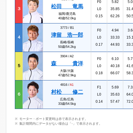
F0
5.82
5.0
松田 竜馬
３
L0
35.85
31.
福岡/鹿児島
0.15
62.26
50.
40歳/52.0kg
3773 /
B1
F0
4.94
3.6
津留 浩一郎
４
L0
33.33
15.
長崎/長崎
0.17
44.93
33.
50歳/54.2kg
3904 /
A2
F0
6.10
5.7
森 貴洋
５
L0
40.18
41.
大阪/大阪
0.18
66.07
58.
47歳/52.9kg
4816 /
A1
F1
5.69
7.3
村松 修二
６
L0
35.63
64.
広島/広島
0.14
57.47
72.
33歳/54.5kg
モーター・ボート変更時は赤で表示されます。
集計期間内にデータがない場合は「-」で表示されます。