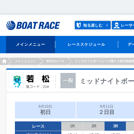
知る楽しむ
レーサ
メインメニュー
レーススケジュール
デ
HOME
メインメニュー
本日のレース
ミッドナイトボートレース第４２回日本財
ミッドナイトボー
9月10日
9月11日
初日
２日目
レース
1R
2R
3R