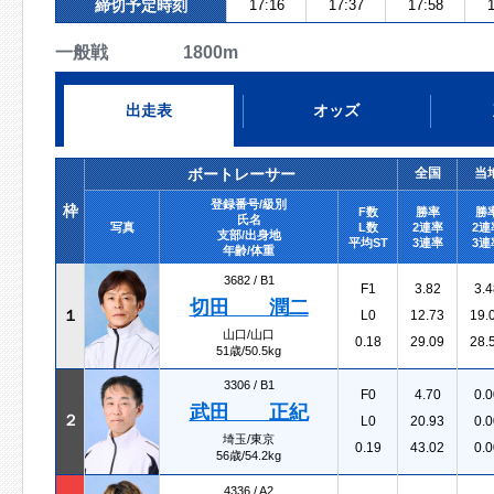
締切予定時刻
17:16
17:37
17:58
1
一般戦 1800m
出走表
オッズ
ボートレーサー
全国
当
登録番号/級別
枠
F数
勝率
勝
氏名
写真
L数
2連率
2連
支部/出身地
平均ST
3連率
3連
年齢/体重
3682 /
B1
F1
3.82
3.4
切田 潤二
１
L0
12.73
19.
山口/山口
0.18
29.09
28.
51歳/50.5kg
3306 /
B1
F0
4.70
0.0
武田 正紀
２
L0
20.93
0.0
埼玉/東京
0.19
43.02
0.0
56歳/54.2kg
4336 /
A2