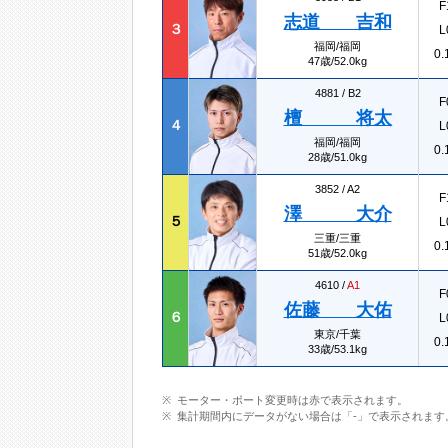
F
志道 吉和
３
L
福岡/福岡
0.
47歳/52.0kg
4881 /
B2
F
檀 将太
４
L
福岡/福岡
0.
28歳/51.0kg
3852 /
A2
F
澤 大介
５
L
三重/三重
0.
51歳/52.0kg
4610 /
A1
F
佐藤 大佑
６
L
東京/千葉
0.
33歳/53.1kg
モーター・ボート変更時は赤で表示されます。
集計期間内にデータがない場合は「-」で表示されます