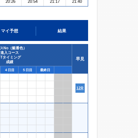
20:26
20:54
21:17
21:40
マイ予想
結果
スNo（艇番色）
進入コース
STタイミング
早見
成績
４日目
５日目
最終日
12R