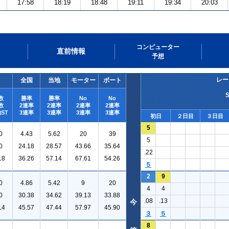
17:58
18:19
18:48
19:11
19:34
20:03
コンピューター
直前情報
予想
レー
全国
当地
モーター
ボート
数
勝率
勝率
No
No
数
2連率
2連率
2連率
2連率
ST
3連率
3連率
3連率
3連率
初日
２日目
３日目
5
0
4.43
5.62
20
39
5
0
24.18
28.57
43.66
35.64
.22
18
36.26
57.14
67.61
54.26
５
2
9
0
4.86
5.42
9
20
4
4
0
30.38
34.62
39.13
33.88
.08
.13
今
14
45.57
47.44
57.97
45.90
３
５
8