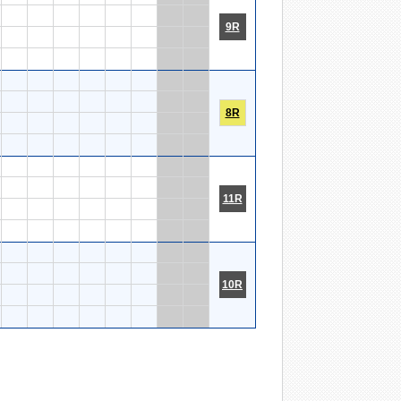
9R
8R
11R
10R