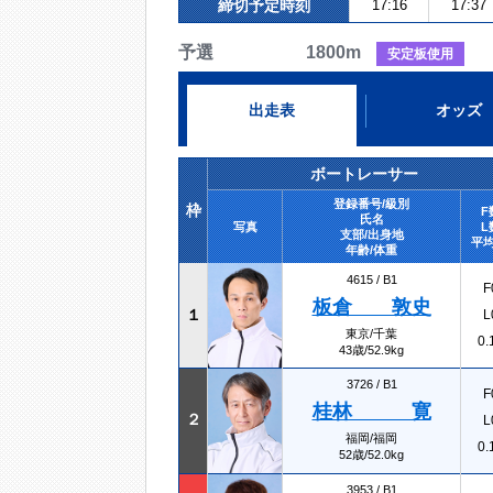
締切予定時刻
17:16
17:37
予選 1800m
安定板使用
出走表
オッズ
ボートレーサー
登録番号/級別
枠
F
氏名
写真
L
支部/出身地
平均
年齢/体重
4615 /
B1
F
板倉 敦史
１
L
東京/千葉
0.
43歳/52.9kg
3726 /
B1
F
桂林 寛
２
L
福岡/福岡
0.
52歳/52.0kg
3953 /
B1