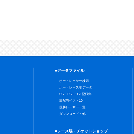
■データファイル
ボートレーサー検索
ボートレース場データ
SG・PG1・G1記録集
高配当ベスト10
優勝レーサー一覧
ダウンロード・他
■レース場・チケットショップ