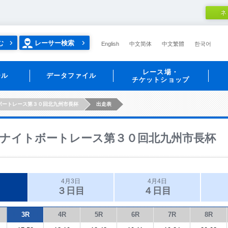
ネ
む
レーサー検索
English
中文简体
中文繁體
한국어
レース場・
ール
データファイル
チケットショップ
ボートレース第３０回北九州市長杯
出走表
ナイトボートレース第３０回北九州市長杯
4月3日
4月4日
３日目
４日目
3R
4R
5R
6R
7R
8R