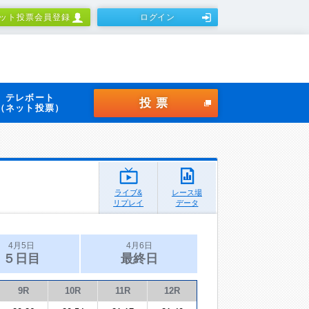
ット投票会員登録
ログイン
テレボート
投票
（ネット投票）
ライブ&
レース場
リプレイ
データ
4月5日
4月6日
５日目
最終日
9R
10R
11R
12R