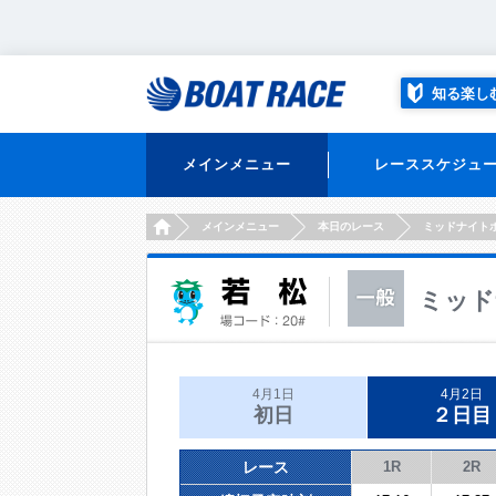
知る楽し
メインメニュー
レーススケジュ
HOME
メインメニュー
本日のレース
ミッドナイト
ミッド
4月1日
4月2日
初日
２日目
レース
1R
2R