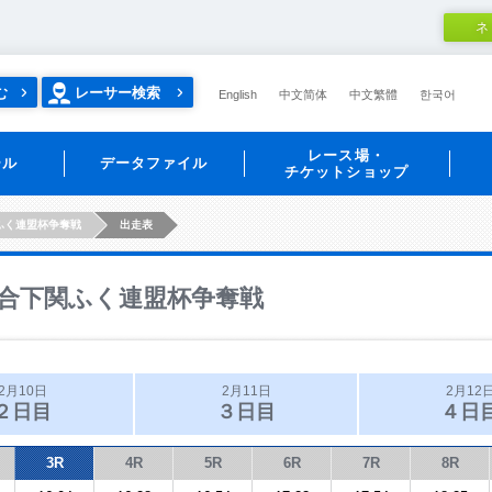
ネ
む
レーサー検索
English
中文简体
中文繁體
한국어
レース場・
ール
データファイル
チケットショップ
ふく連盟杯争奪戦
出走表
合下関ふく連盟杯争奪戦
2月10日
2月11日
2月12
２日目
３日目
４日
3R
4R
5R
6R
7R
8R