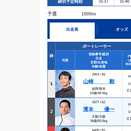
締切予定時刻
15:17
15:40
予選 1800m
出走表
オッズ
ボートレーサー
登録番号/級別
枠
F
氏名
写真
L
支部/出身地
平均
年齢/体重
2903 /
B1
F
山崎 毅
１
L
福岡/熊本
0.
63歳/49.5kg
4377 /
A2
F
濱本 優一
２
L
大阪/大阪
0.
38歳/50.0kg
4458 /
B1