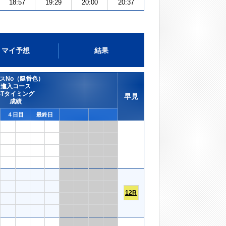
18:57
19:29
20:00
20:37
マイ予想
結果
スNo（艇番色）
進入コース
STタイミング
早見
成績
４日目
最終日
12R