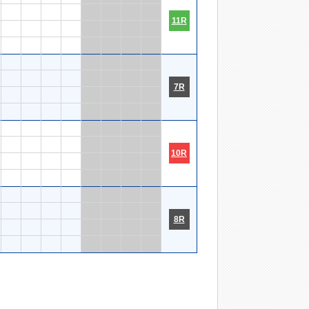
11R
7R
10R
8R