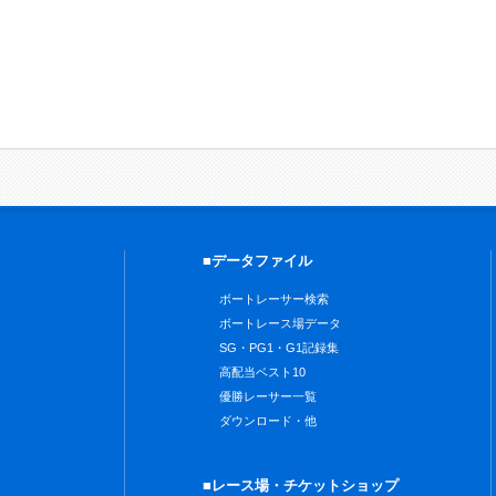
■データファイル
ボートレーサー検索
ボートレース場データ
SG・PG1・G1記録集
高配当ベスト10
優勝レーサー一覧
ダウンロード・他
■レース場・チケットショップ