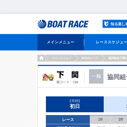
知る楽し
メインメニュー
レーススケジュ
HOME
メインメニュー
本日のレース
協同組合下関
協同組
2月9日
初日
レース
1R
2R