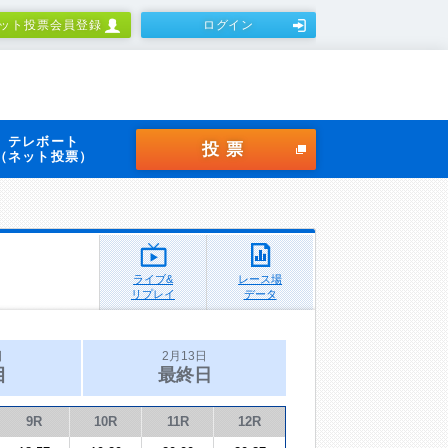
ット投票会員登録
ログイン
テレボート
投票
（ネット投票）
ライブ&
レース場
リプレイ
データ
日
2月13日
目
最終日
9R
10R
11R
12R