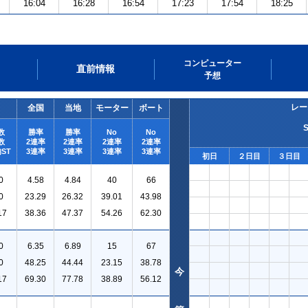
16:04
16:28
16:54
17:23
17:54
18:25
コンピューター
直前情報
予想
レー
全国
当地
モーター
ボート
数
勝率
勝率
No
No
数
2連率
2連率
2連率
2連率
ST
3連率
3連率
3連率
3連率
初日
２日目
３日目
0
4.58
4.84
40
66
0
23.29
26.32
39.01
43.98
17
38.36
47.37
54.26
62.30
0
6.35
6.89
15
67
0
48.25
44.44
23.15
38.78
今
17
69.30
77.78
38.89
56.12