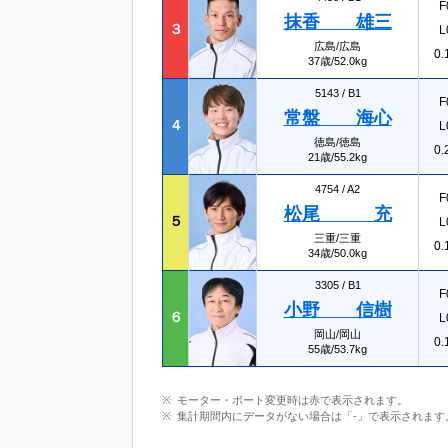
F
抹香 雄三
３
L
広島/広島
0.
37歳/52.0kg
5143 /
B1
F
常盤 海心
４
L
徳島/徳島
0.
21歳/55.2kg
4754 /
A2
F
松尾 充
５
L
三重/三重
0.
34歳/50.0kg
3305 /
B1
F
小野 信樹
６
L
岡山/岡山
0.
55歳/53.7kg
モーター・ボート変更時は赤で表示されます。
集計期間内にデータがない場合は「-」で表示されます