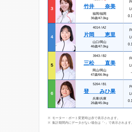
F
竹井 奈美
３
L
福岡/福岡
0.
36歳/47.0kg
4014 /
A2
F
片岡 恵里
４
L
山口/岡山
0.
46歳/47.0kg
3943 /
B2
F
三松 直美
５
L
岡山/岡山
-
47歳/66.9kg
5264 /
B1
F
登 みひ果
６
L
兵庫/兵庫
0.
26歳/45.0kg
モーター・ボート変更時は赤で表示されます。
集計期間内にデータがない場合は「-」で表示されます