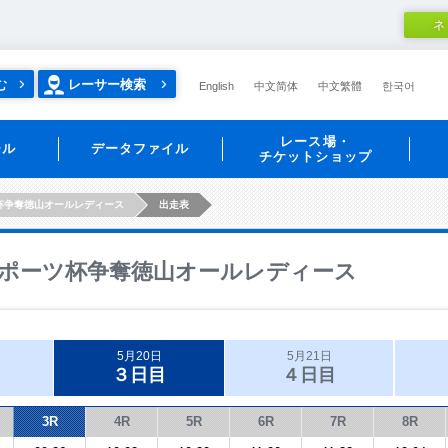
ネ
む
レーサー検索
English
中文简体
中文繁體
한국어
レース場・
ール
データファイル
チケットショップ
杯争奪徳山オールレディース
出走表
ポーツ杯争奪徳山オールレディース
5月20日
5月21日
３日目
４日目
3R
4R
5R
6R
7R
8R