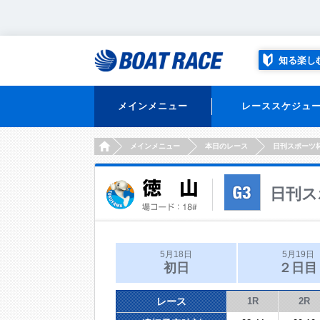
知る楽し
メインメニュー
レーススケジュ
HOME
メインメニュー
本日のレース
日刊スポーツ
日刊ス
5月18日
5月19日
初日
２日目
レース
1R
2R