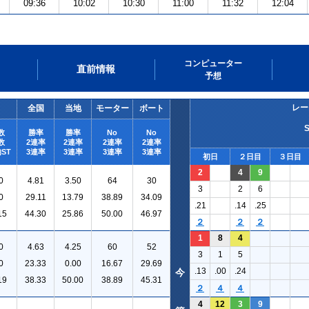
09:36
10:02
10:30
11:00
11:32
12:04
コンピューター
直前情報
予想
レー
全国
当地
モーター
ボート
数
勝率
勝率
No
No
数
2連率
2連率
2連率
2連率
ST
3連率
3連率
3連率
3連率
初日
２日目
３日目
2
4
9
0
4.81
3.50
64
30
3
2
6
0
29.11
13.79
38.89
34.09
.21
.14
.25
15
44.30
25.86
50.00
46.97
２
２
２
1
8
4
0
4.63
4.25
60
52
3
1
5
0
23.33
0.00
16.67
29.69
.13
.00
.24
今
19
38.33
50.00
38.89
45.31
２
４
４
4
12
3
9