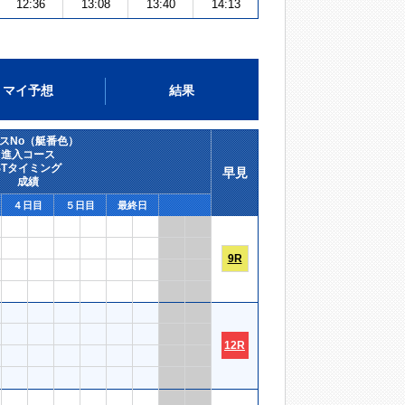
12:36
13:08
13:40
14:13
マイ予想
結果
スNo（艇番色）
進入コース
STタイミング
早見
成績
４日目
５日目
最終日
9R
12R