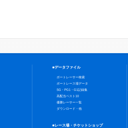
■データファイル
ボートレーサー検索
ボートレース場データ
SG・PG1・G1記録集
高配当ベスト10
優勝レーサー一覧
ダウンロード・他
■レース場・チケットショップ