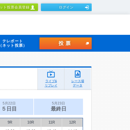
ット投票会員登録
ログイン
テレボート
投票
（ネット投票）
ライブ&
レース場
リプレイ
データ
5月22日
5月23日
５日目
最終日
9R
10R
11R
12R