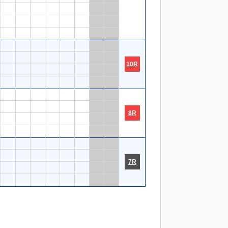
10R
8R
7R