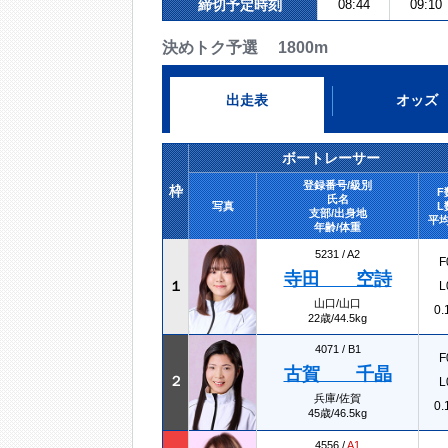
締切予定時刻
08:44
09:10
決めトク予選 1800m
出走表
オッズ
ボートレーサー
登録番号/級別
枠
F
氏名
写真
L
支部/出身地
平均
年齢/体重
5231 /
A2
F
寺田 空詩
１
L
山口/山口
0.
22歳/44.5kg
4071 /
B1
F
古賀 千晶
２
L
兵庫/佐賀
0.
45歳/46.5kg
4556 /
A1