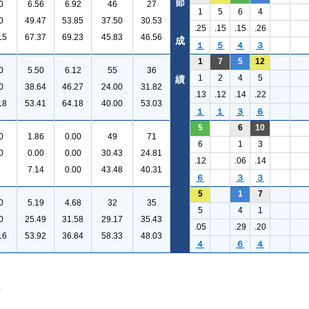
節
0
6.56
6.92
46
27
1
5
6
4
0
49.47
53.85
37.50
30.53
.25
.15
.15
.26
15
67.37
69.23
45.83
46.56
成
１
５
４
３
1
7
5
12
0
5.50
6.12
55
36
1
2
4
5
績
0
38.64
46.27
24.00
31.82
.13
.12
.14
.22
18
53.41
64.18
40.00
53.03
１
１
３
６
5
6
10
0
1.86
0.00
49
71
6
1
3
0
0.00
0.00
30.43
24.81
.12
.06
.14
7.14
0.00
43.48
40.31
６
３
３
5
1
7
0
5.19
4.68
32
35
5
4
1
0
25.49
31.58
29.17
35.43
.05
.29
.20
16
53.92
36.84
58.33
48.03
４
６
４
。