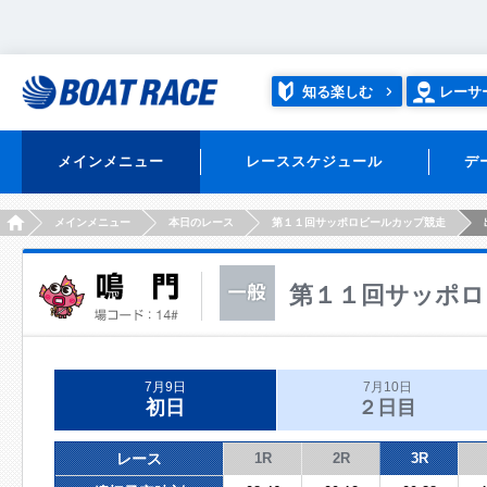
知る楽しむ
レーサ
メインメニュー
レーススケジュール
デ
HOME
メインメニュー
本日のレース
第１１回サッポロビールカップ競走
第１１回サッポロ
7月9日
7月10日
初日
２日目
レース
1R
2R
3R