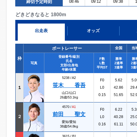
締切予定時刻
08:46
09:12
09:38
1
どきどきなると 1800m
出走表
オッズ
ボートレーサー
全国
当
登録番号/級別
枠
F数
勝率
勝
氏名
写真
L数
2連率
2連
支部/出身地
平均ST
3連率
3連
年齢/体重
5238 /
A2
F0
5.62
5.0
笹木 香吾
１
L0
42.86
29.
山口/山口
0.15
51.65
52.
26歳/53.1kg
4570 /
A1
F0
6.22
5.3
前田 聖文
２
L0
40.28
25.
愛知/愛知
0.16
61.11
50.
38歳/54.8kg
3615 /
B1