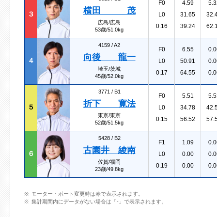
F0
4.59
5.3
横田 茂
３
L0
31.65
32.
広島/広島
0.16
39.24
62.
53歳/51.0kg
4159 /
A2
F0
6.55
0.0
向後 龍一
４
L0
50.91
0.0
埼玉/茨城
0.17
64.55
0.0
45歳/52.0kg
3771 /
B1
F0
5.51
5.5
折下 寛法
５
L0
34.78
42.
東京/東京
0.15
56.52
57.
52歳/51.5kg
5428 /
B2
F1
1.09
0.0
古園井 綾南
６
L0
0.00
0.0
佐賀/福岡
0.19
0.00
0.0
23歳/49.8kg
モーター・ボート変更時は赤で表示されます。
集計期間内にデータがない場合は「-」で表示されます。