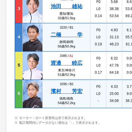
F0
5.68
6.6
池田 雄祐
３
L0
38.38
53.
愛知/愛知
0.14
53.54
69.
32歳/51.5kg
3220 /
B1
F0
4.93
6.1
二橋 学
４
L0
31.13
55.
静岡/静岡
0.19
46.23
61.
56歳/50.0kg
3385 /
A1
F0
6.32
0.0
渡邉 睦広
５
L0
47.76
0.0
東京/神奈川
0.17
64.18
0.0
51歳/52.0kg
3295 /
B2
F0
4.33
3.7
濱村 芳宏
６
L0
25.00
9.0
徳島/徳島
-
34.09
36.
54歳/52.2kg
モーター・ボート変更時は赤で表示されます。
集計期間内にデータがない場合は「-」で表示されます。