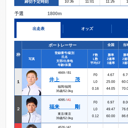
締切予定時刻
10:36
11:01
11:26
予選 1800m
出走表
オッズ
ボートレーサー
全国
当
登録番号/級別
枠
F数
勝率
勝
氏名
写真
L数
2連率
2連
支部/出身地
平均ST
3連率
3連
年齢/体重
4669 /
B1
F0
4.67
6.7
井上 茂
１
L0
25.00
60.
福岡/福岡
0.16
44.05
70.
35歳/52.0kg
4095 /
A1
F0
6.97
8.0
福来 剛
２
L0
49.47
76.
東京/東京
0.12
60.00
86.
39歳/52.0kg
4526 /
A2