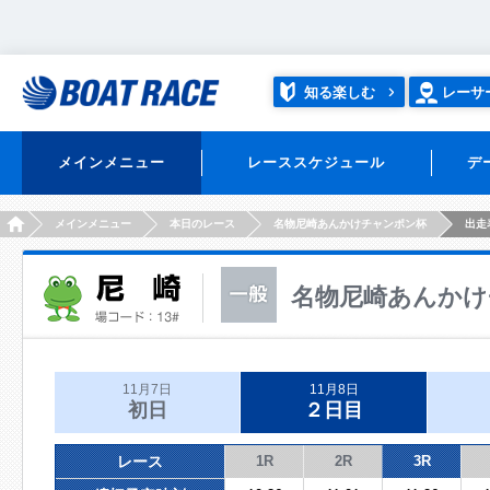
知る楽しむ
レーサ
メインメニュー
レーススケジュール
デ
HOME
メインメニュー
本日のレース
名物尼崎あんかけチャンポン杯
出走
名物尼崎あんかけ
11月7日
11月8日
初日
２日目
レース
1R
2R
3R